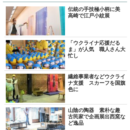
伝統の手技極小柄に美
高崎で江戸小紋展
「ウクライナ応援だる
ま」が人気 職人さん大
忙し
繊維事業者などウクライ
ナ支援 スカーフを国旗
色に
山陰の陶器 素朴な趣
古民家で企画展出西窯な
ど逸品