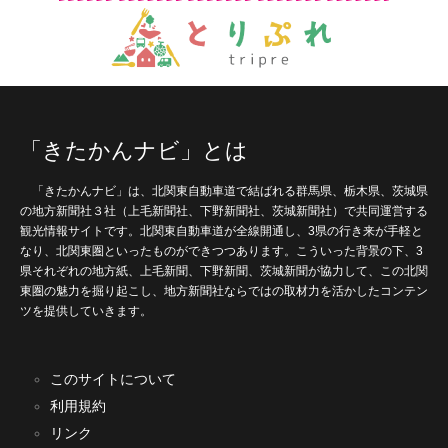
「きたかんナビ」とは
「きたかんナビ」は、北関東自動車道で結ばれる群馬県、栃木県、茨城県
の地方新聞社３社（上毛新聞社、下野新聞社、茨城新聞社）で共同運営する
観光情報サイトです。北関東自動車道が全線開通し、3県の行き来が手軽と
なり、北関東圏といったものができつつあります。こういった背景の下、3
県それぞれの地方紙、上毛新聞、下野新聞、茨城新聞が協力して、この北関
東圏の魅力を掘り起こし、地方新聞社ならではの取材力を活かしたコンテン
ツを提供していきます。
このサイトについて
利用規約
リンク