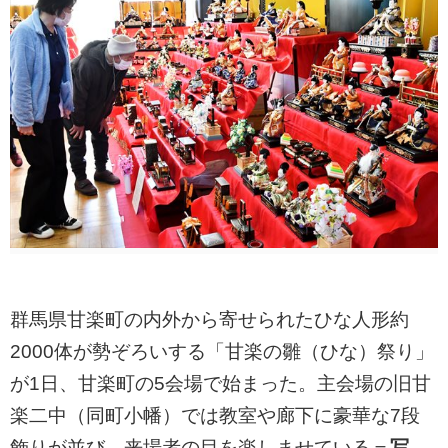
群馬県甘楽町の内外から寄せられたひな人形約
2000体が勢ぞろいする「甘楽の雛（ひな）祭り」
が1日、甘楽町の5会場で始まった。主会場の旧甘
楽二中（同町小幡）では教室や廊下に豪華な7段
飾りが並び、来場者の目を楽しませている＝
写