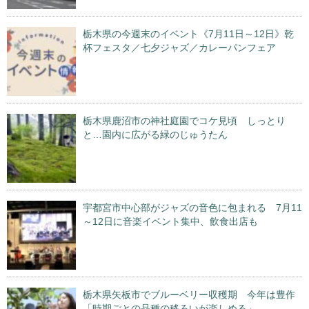
栃木県の今週末のイベント《7月11日～12日》乾
杯フェスタ／七夕ジャズ／カレーパンフェア
栃木県鹿沼市の神社庭園でコケ見頃 しっとり
と…園内に広がる緑のじゅうたん
宇都宮市中心部がジャズの音色に包まれる 7月11
～12日に音楽イベント集中、飲食出店も
栃木県矢板市でブルーベリー収穫期 今年は豊作
「時期ごとの品種の移ろいが楽しめる」