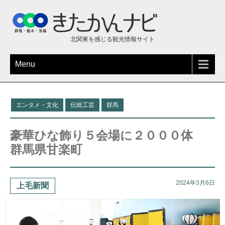
北関東を感じる観光情報サイト
Menu
エンタメ・文化
伝統工芸
群馬
豪華ひな飾り５会場に２０００体
群馬県甘楽町
2024年3月6日
上毛新聞