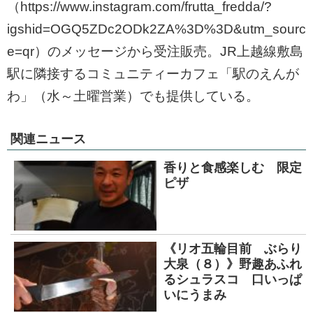
（https://www.instagram.com/frutta_fredda/?
igshid=OGQ5ZDc2ODk2ZA%3D%3D&utm_sourc
e=qr）のメッセージから受注販売。JR上越線敷島
駅に隣接するコミュニティーカフェ「駅のえんが
わ」（水～土曜営業）でも提供している。
関連ニュース
香りと食感楽しむ 限定
ピザ
《リオ五輪目前 ぶらり
大泉（８）》野趣あふれ
るシュラスコ 口いっぱ
いにうまみ