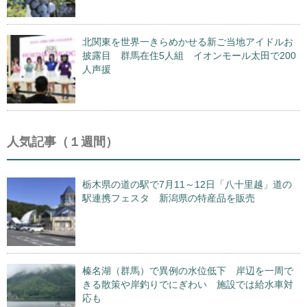
北関東を世界一きらめかせる新ご当地アイドルお
披露目 群馬在住5人組 イオンモール太田で200
人声援
人気記事（１週間）
栃木県の道の駅で7月11～12日「八十里越」道の
駅連携フェスタ 新潟県の特産品を販売
榛名湖（群馬）で異例の水位低下 岸辺を一周で
きる散策や岸釣りでにぎわい 施設では給水車対
応も