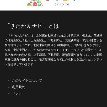
「きたかんナビ」とは
「きたかんナビ」は、北関東自動車道で結ばれる群馬県、栃木県、茨城県
の地方新聞社３社（上毛新聞社、下野新聞社、茨城新聞社）で共同運営する
観光情報サイトです。北関東自動車道が全線開通し、3県の行き来が手軽と
なり、北関東圏といったものができつつあります。こういった背景の下、3
県それぞれの地方紙、上毛新聞、下野新聞、茨城新聞が協力して、この北関
東圏の魅力を掘り起こし、地方新聞社ならではの取材力を活かしたコンテン
ツを提供していきます。
このサイトについて
利用規約
リンク