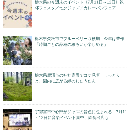
栃木県の今週末のイベント《7月11日～12日》乾
杯フェスタ／七夕ジャズ／カレーパンフェア
栃木県矢板市でブルーベリー収穫期 今年は豊作
「時期ごとの品種の移ろいが楽しめる」
栃木県鹿沼市の神社庭園でコケ見頃 しっとり
と…園内に広がる緑のじゅうたん
宇都宮市中心部がジャズの音色に包まれる 7月11
～12日に音楽イベント集中、飲食出店も