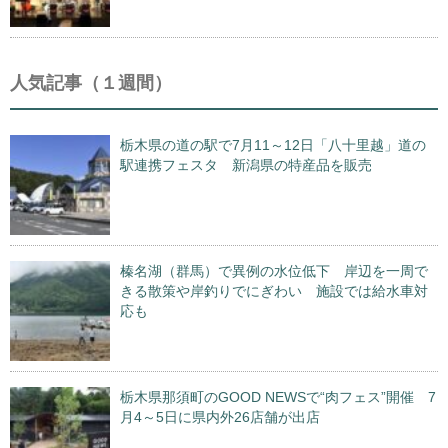
人気記事（１週間）
栃木県の道の駅で7月11～12日「八十里越」道の
駅連携フェスタ 新潟県の特産品を販売
榛名湖（群馬）で異例の水位低下 岸辺を一周で
きる散策や岸釣りでにぎわい 施設では給水車対
応も
栃木県那須町のGOOD NEWSで“肉フェス”開催 7
月4～5日に県内外26店舗が出店