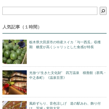
検
索
人気記事（１時間）
栃木県大田原市の特産スイカ「与一西瓜」収穫
期 糖度が高くシャリッとした食感が特長
光放つ“生きた文化財” 四万温泉 積善館（群馬・
中之条町）《温泉百景》
風鈴ずらり、音色涼しげ 道の駅みわ、飾り付
け 茨城・常陸大宮