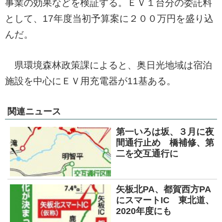
事業の効果などを検証する。ＥＶ１台分の委託料
として、17年度当初予算案に２００万円を盛り込
んだ。
県環境森林政策課によると、奥日光地域は宿泊
施設を中心にＥＶ用充電器が11基ある。
関連ニュース
第一いろは坂、３月に夜
間通行止め 橋補修、第
二を交互通行に
矢板北PA、都賀西方PA
にスマートIC 東北道、
2020年度にも