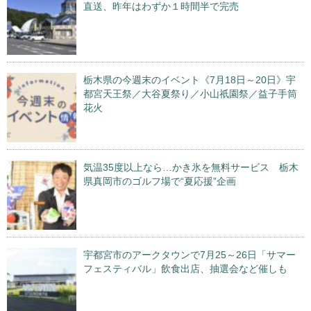
直送、昨年はわずか１時間半で完売
栃木県の今週末のイベント《7月18日～20日》宇
都宮天王祭／大谷夏祭り／小山祇園祭／益子手筒
花火
気温35度以上なら…かき氷を無料サービス 栃木
県真岡市のゴルフ場で“夏応援”企画
宇都宮市のアークタウンで7月25～26日「サマー
フェスティバル」飲食出店、抽選会など催しも