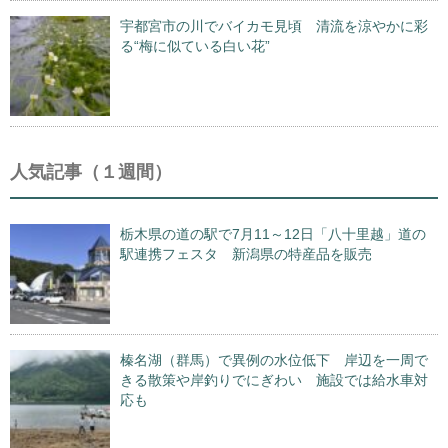
宇都宮市の川でバイカモ見頃 清流を涼やかに彩
る“梅に似ている白い花”
人気記事（１週間）
栃木県の道の駅で7月11～12日「八十里越」道の
駅連携フェスタ 新潟県の特産品を販売
榛名湖（群馬）で異例の水位低下 岸辺を一周で
きる散策や岸釣りでにぎわい 施設では給水車対
応も