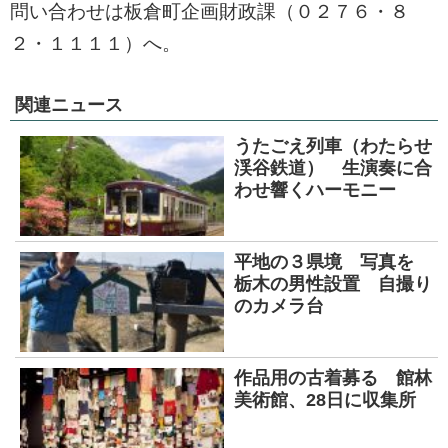
問い合わせは板倉町企画財政課（０２７６・８
２・１１１１）へ。
関連ニュース
うたごえ列車（わたらせ
渓谷鉄道） 生演奏に合
わせ響くハーモニー
平地の３県境 写真を
栃木の男性設置 自撮り
のカメラ台
作品用の古着募る 館林
美術館、28日に収集所