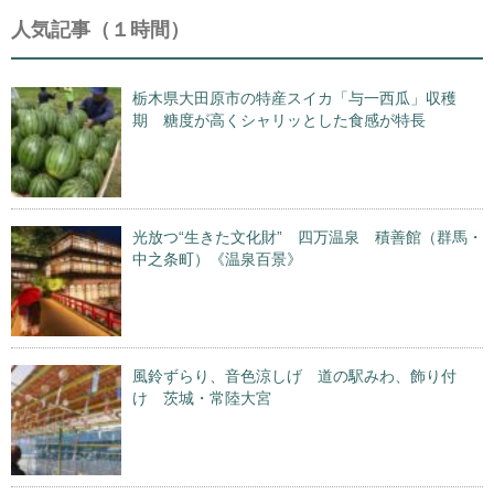
人気記事（１時間）
栃木県大田原市の特産スイカ「与一西瓜」収穫
期 糖度が高くシャリッとした食感が特長
光放つ“生きた文化財” 四万温泉 積善館（群馬・
中之条町）《温泉百景》
風鈴ずらり、音色涼しげ 道の駅みわ、飾り付
け 茨城・常陸大宮