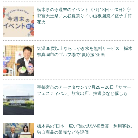
栃木県の今週末のイベント《7月18日～20日》宇
都宮天王祭／大谷夏祭り／小山祇園祭／益子手筒
花火
気温35度以上なら…かき氷を無料サービス 栃木
県真岡市のゴルフ場で“夏応援”企画
宇都宮市のアークタウンで7月25～26日「サマー
フェスティバル」飲食出店、抽選会など催しも
栃木県の“日本一広い”道の駅が初受賞 利用客数、
独自商品の販売などを評価