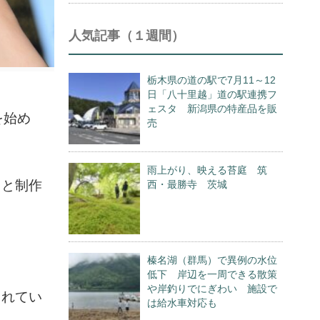
人気記事（１週間）
栃木県の道の駅で7月11～12
日「八十里越」道の駅連携フ
ェスタ 新潟県の特産品を販
を始め
売
雨上がり、映える苔庭 筑
うと制作
西・最勝寺 茨城
榛名湖（群馬）で異例の水位
低下 岸辺を一周できる散策
や岸釣りでにぎわい 施設で
されてい
は給水車対応も