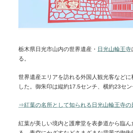
栃木県日光市山内の世界遺産・
日光山輪王寺
る。
世界遺産エリアを訪れる外国人観光客などに
した。御朱印は縦約17.5センチ、横約23セ
⇒紅葉の名所として知られる日光山輪王寺の
紅葉が美しい境内と護摩堂を表参道から臨ん
る。青空にかざすなどさまざまな背景で御朱