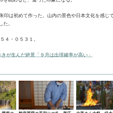
御朱印は初めて作った。山内の景色や日本文化を感じ
した。
・５４・０５３１。
ぶきが生んだ絶景「９月は出現確率が高い」