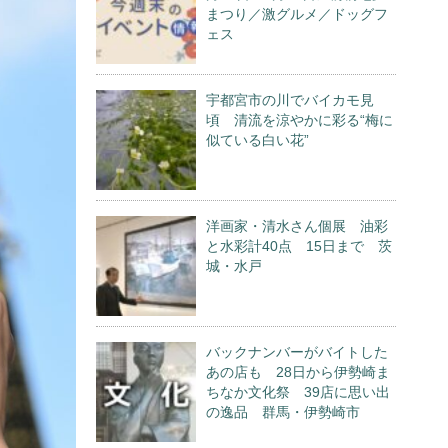
まつり／激グルメ／ドッグフ
ェス
宇都宮市の川でバイカモ見
頃 清流を涼やかに彩る“梅に
似ている白い花”
洋画家・清水さん個展 油彩
と水彩計40点 15日まで 茨
城・水戸
バックナンバーがバイトした
あの店も 28日から伊勢崎ま
ちなか文化祭 39店に思い出
の逸品 群馬・伊勢崎市