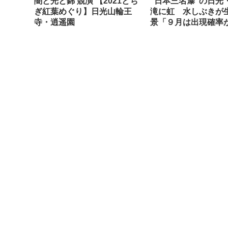
闇と光と錦 競演 【2021とち
“日本三名瀑”の日光
ぎ紅葉めぐり】日光山輪王
滝に虹 水しぶきが
寺・逍遥園
景「９月は出現確率