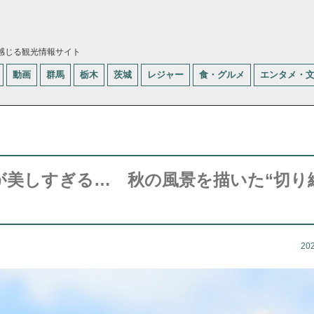
感じる観光情報サイト
動画
群馬
栃木
茨城
レジャー
食・グルメ
エンタメ・
が美しすぎる… 秋の風景を描いた“切り
20