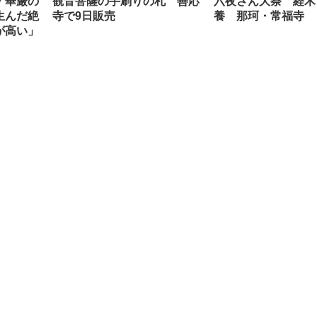
・華厳の
観音菩薩の手刷りの札 善応
六夜さん大祭 経木
生んだ絶
寺で9日販売
養 那珂・常福寺
が高い」