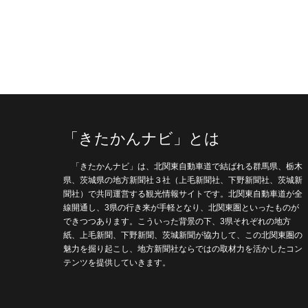
「きたかんナビ」とは
「きたかんナビ」は、北関東自動車道で結ばれる群馬県、栃木
県、茨城県の地方新聞社３社（上毛新聞社、下野新聞社、茨城新
聞社）で共同運営する観光情報サイトです。北関東自動車道が全
線開通し、3県の行き来が手軽となり、北関東圏といったものが
できつつあります。こういった背景の下、3県それぞれの地方
紙、上毛新聞、下野新聞、茨城新聞が協力して、この北関東圏の
魅力を掘り起こし、地方新聞社ならではの取材力を活かしたコン
テンツを提供していきます。