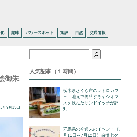
文化
趣味
パワースポット
施設
自然
交通情報
検
索
人気記事（１時間）
絵御朱
栃木県さくら市のレトロカフ
ェ 地元で養殖するヤシオマ
スを挟んだサンドイッチが評
23年9月25日
判
群馬県の今週末のイベント《7
月11日～7月12日》前橋七夕