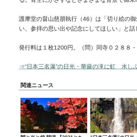
護摩堂の畠山慈朋執行（46）は「切り絵の
い、参拝の思い出や記念にしてほしい」と話
発行料は１枚1200円。（問）同寺０２８８
⇒“日本三名瀑”の日光・華厳の滝に虹 水し
関連ニュース