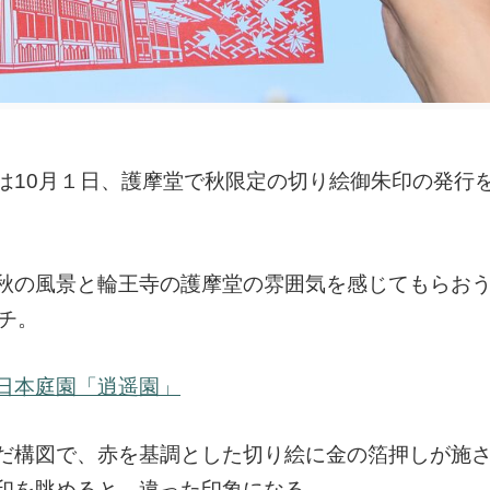
は10月１日、護摩堂で秋限定の切り絵御朱印の発行
秋の風景と輪王寺の護摩堂の雰囲気を感じてもらお
ンチ。
日本庭園「逍遥園」
だ構図で、赤を基調とした切り絵に金の箔押しが施
印を眺めると、違った印象になる。