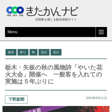
北関東を感じる観光情報サイト
Menu
栃木
祭り
秋
花火
花火
栃木・矢板の秋の風物詩「やいた花
火大会」開催へ 一般客を入れての
実施は５年ぶりに
2023年9月11日
下野新聞