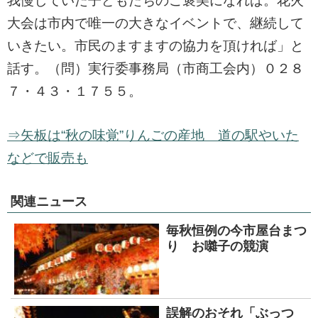
我慢していた子どもたちのご褒美になれば。花火
大会は市内で唯一の大きなイベントで、継続して
いきたい。市民のますますの協力を頂ければ」と
話す。（問）実行委事務局（市商工会内）０２８
７・４３・１７５５。
⇒矢板は“秋の味覚”りんごの産地 道の駅やいた
などで販売も
関連ニュース
毎秋恒例の今市屋台まつ
り お囃子の競演
誤解のおそれ「ぶっつ