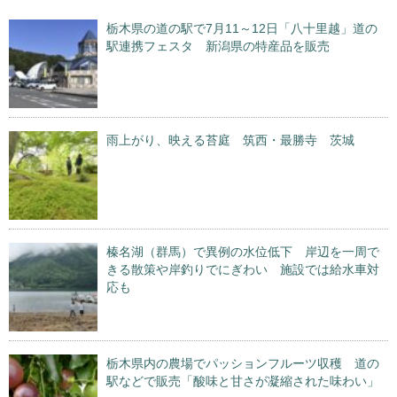
栃木県の道の駅で7月11～12日「八十里越」道の
駅連携フェスタ 新潟県の特産品を販売
雨上がり、映える苔庭 筑西・最勝寺 茨城
榛名湖（群馬）で異例の水位低下 岸辺を一周で
きる散策や岸釣りでにぎわい 施設では給水車対
応も
栃木県内の農場でパッションフルーツ収穫 道の
駅などで販売「酸味と甘さが凝縮された味わい」