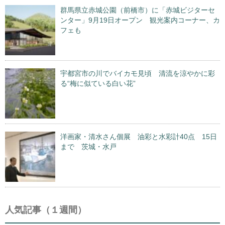
群馬県立赤城公園（前橋市）に「赤城ビジターセ
ンター」9月19日オープン 観光案内コーナー、カ
フェも
宇都宮市の川でバイカモ見頃 清流を涼やかに彩
る“梅に似ている白い花”
洋画家・清水さん個展 油彩と水彩計40点 15日
まで 茨城・水戸
人気記事（１週間）