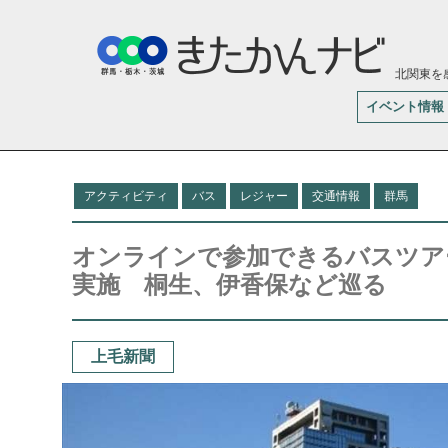
北関東を
イベント情報
アクティビティ
バス
レジャー
交通情報
群馬
オンラインで参加できるバスツア
実施 桐生、伊香保など巡る
上毛新聞