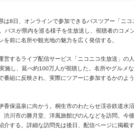
県は8日、オンラインで参加できるバスツアー「ニコ
た。バスが県内を巡る様子を生放送し、視聴者のコメ
ンを前に名所や観光地の魅力を広く発信する。
運営するライブ配信サービス「ニコニコ生放送」の
実施し、延べ約100万人が視聴した。名所やグルメ
で番組に反映され、実際にツアーに参加するかのよ
伊香保温泉に向かう。桐生市のわたらせ渓谷鉄道水
、渋川市の勝月堂、洋風旅館ぴのんなどを訪問。今
紹介する。詳細な訪問先は後日、配信ページに掲載