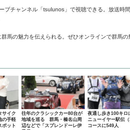
ブチャンネル「tsulunos」で視聴できる。放送時間
。
に群馬の魅力を伝えられる。ぜひオンラインで群馬の
タサイク
往年のクラシックカー80台が
夜通し歩き100キ
地の手軽
地域を巡る 群馬・榛名山周
ニューイヤー駅伝（
スポット
辺などで「スプレンドーレ伊
コースに549人