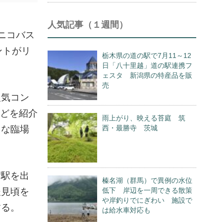
人気記事（１週間）
ニコバス
ントがリ
栃木県の道の駅で7月11～12
日「八十里越」道の駅連携フ
ェスタ 新潟県の特産品を販
売
人気コン
などを紹介
雨上がり、映える苔庭 筑
うな臨場
西・最勝寺 茨城
沼駅を出
榛名湖（群馬）で異例の水位
後見頃を
低下 岸辺を一周できる散策
や岸釣りでにぎわい 施設で
する。
は給水車対応も