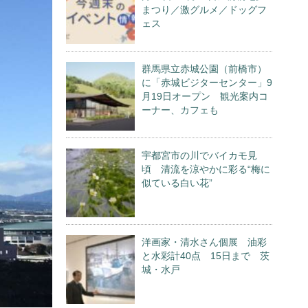
まつり／激グルメ／ドッグフ
ェス
群馬県立赤城公園（前橋市）
に「赤城ビジターセンター」9
月19日オープン 観光案内コ
ーナー、カフェも
宇都宮市の川でバイカモ見
頃 清流を涼やかに彩る“梅に
似ている白い花”
洋画家・清水さん個展 油彩
と水彩計40点 15日まで 茨
城・水戸