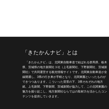
「きたかんナビ」とは
「きたかんナビ」は、北関東自動車道で結ばれる群馬県、栃木
県、茨城県の地方新聞社３社（上毛新聞社、下野新聞社、茨城新
聞社）で共同運営する観光情報サイトです。北関東自動車道が全
線開通し、3県の行き来が手軽となり、北関東圏といったものが
できつつあります。こういった背景の下、3県それぞれの地方
紙、上毛新聞、下野新聞、茨城新聞が協力して、この北関東圏の
魅力を掘り起こし、地方新聞社ならではの取材力を活かしたコン
テンツを提供していきます。