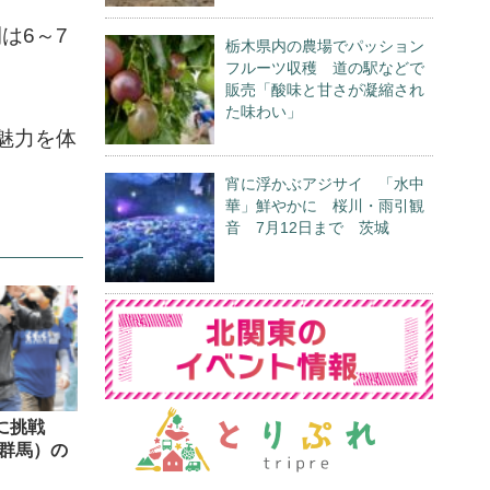
は6～7
栃木県内の農場でパッション
フルーツ収穫 道の駅などで
販売「酸味と甘さが凝縮され
た味わい」
魅力を体
宵に浮かぶアジサイ 「水中
華」鮮やかに 桜川・雨引観
音 7月12日まで 茨城
ロに挑戦
群馬）の