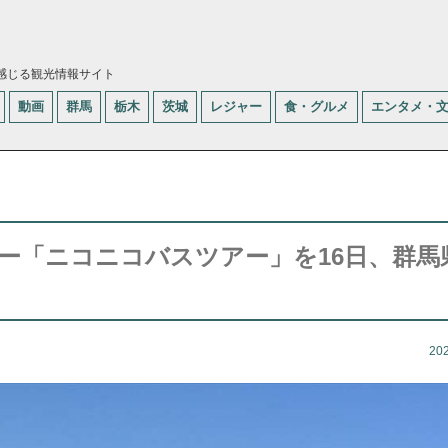
感じる観光情報サイト
動画
群馬
栃木
茨城
レジャー
食・グルメ
エンタメ・
ー「ニコニコバスツアー」を16日、群馬
20