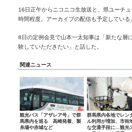
16日正午からニコニコ生放送と、県ユーチュー
時間程度。アーカイブの配信も予定している
8日の定例会見で山本一太知事は「新たな層
験していただきたい」と話した。
関連ニュース
観光バス「アザレア号」で群
群馬県内各地でレン
馬県内を巡る 高崎発着、製
ル利用が増加、市街
糸場や赤城など
な交通手段に…観光