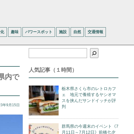
文化
趣味
パワースポット
施設
自然
交通情報
検
索
人気記事（１時間）
県内で
栃木県さくら市のレトロカフ
ェ 地元で養殖するヤシオマ
スを挟んだサンドイッチが評
23年9月15日
判
群馬県の今週末のイベント《7
月11日～7月12日》前橋七夕