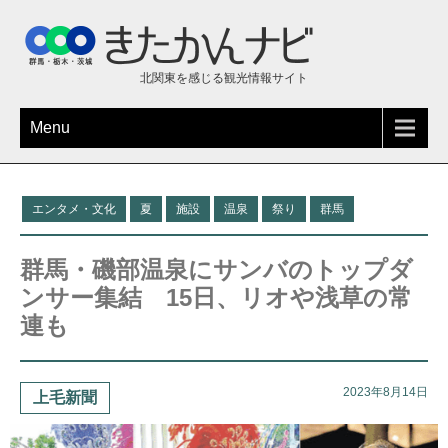
北関東を感じる観光情報サイト
Menu
エンタメ・文化
夏
施設
温泉
祭り
群馬
群馬・磯部温泉にサンバのトップダ
ンサー集結 15日、リオや浅草の常
連も
2023年8月14日
上毛新聞