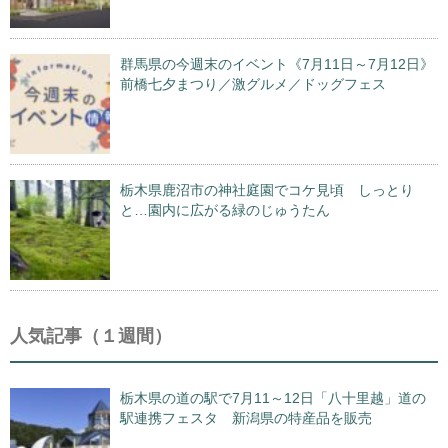
群馬県の今週末のイベント《7月11日～7月12日》
前橋七夕まつり／激グルメ／ドッグフェス
栃木県鹿沼市の神社庭園でコケ見頃 しっとり
と…園内に広がる緑のじゅうたん
人気記事（１週間）
栃木県の道の駅で7月11～12日「八十里越」道の
駅連携フェスタ 新潟県の特産品を販売