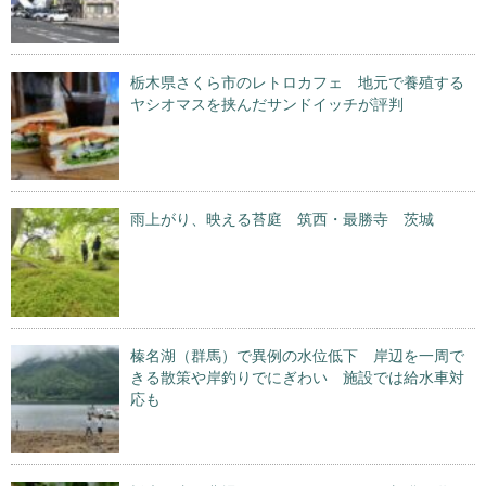
栃木県さくら市のレトロカフェ 地元で養殖する
ヤシオマスを挟んだサンドイッチが評判
雨上がり、映える苔庭 筑西・最勝寺 茨城
榛名湖（群馬）で異例の水位低下 岸辺を一周で
きる散策や岸釣りでにぎわい 施設では給水車対
応も