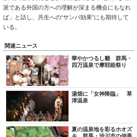
派である外国の方への理解が深まる機会にもなれ
ば」と話し、共生への“サンバ効果”にも期待して
いる。
関連ニュース
華やかつるし雛 群馬・
四万温泉で摩耶姫祭り
湯畑に「女神降臨」 草
津温泉
夏の温泉地を彩るホオズ
キ 群馬・渋川市の伊香