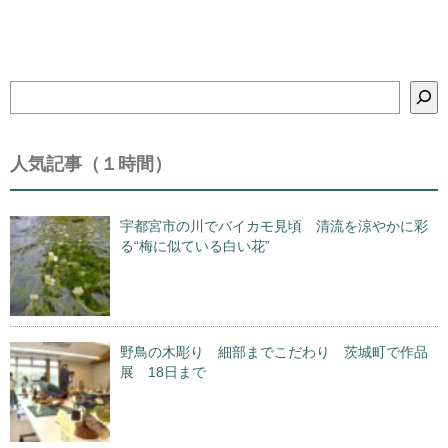
検
索
人気記事（１時間）
宇都宮市の川でバイカモ見頃 清流を涼やかに彩
る“梅に似ている白い花”
野鳥の木彫り 細部までこだわり 茨城町で作品
展 18日まで