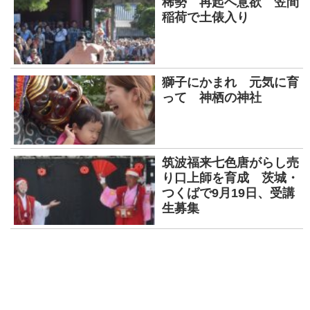
稀勢 再起へ意欲 笠間
稲荷で土俵入り
獅子にかまれ 元気に育
って 神栖の神社
筑波福来七色唐がらし売
り口上師を育成 茨城・
つくばで9月19日、受講
生募集