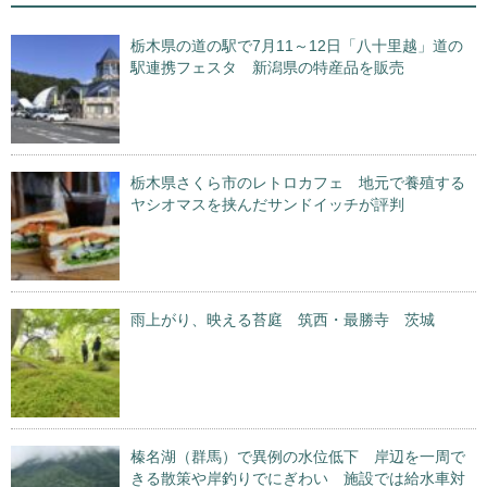
栃木県の道の駅で7月11～12日「八十里越」道の
駅連携フェスタ 新潟県の特産品を販売
栃木県さくら市のレトロカフェ 地元で養殖する
ヤシオマスを挟んだサンドイッチが評判
雨上がり、映える苔庭 筑西・最勝寺 茨城
榛名湖（群馬）で異例の水位低下 岸辺を一周で
きる散策や岸釣りでにぎわい 施設では給水車対