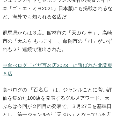
シュランガイドと並ぶフランス発祥の美食ガイド
本「ゴ・エ・ミヨ2021」日本版にも掲載されるな
ど、海外でも知られる名店だ。
群馬県からは３店。館林市の「天ぷら 車」、高崎
市の「天ぷら もっこす」、藤岡市の「司」がいず
れも２年連続で選出された。
⇒食べログ「ピザ百名店2023」に選ばれた北関東
６店
食べログの 「百名店」は、ジャンルごとに高い評
価を集めた100店を発表するグルメアワード。天
ぷらは今回が２回目の発表で、３月27日を基準日
とし、第一ジャンルが「天ぷら」となっている店