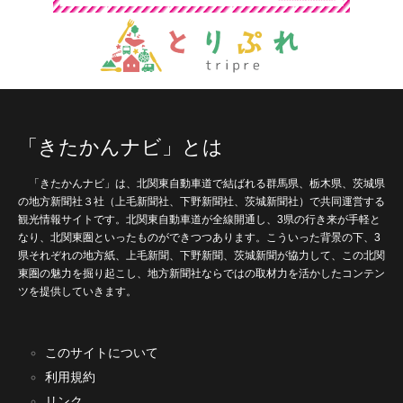
「きたかんナビ」とは
「きたかんナビ」は、北関東自動車道で結ばれる群馬県、栃木県、茨城県
の地方新聞社３社（上毛新聞社、下野新聞社、茨城新聞社）で共同運営する
観光情報サイトです。北関東自動車道が全線開通し、3県の行き来が手軽と
なり、北関東圏といったものができつつあります。こういった背景の下、3
県それぞれの地方紙、上毛新聞、下野新聞、茨城新聞が協力して、この北関
東圏の魅力を掘り起こし、地方新聞社ならではの取材力を活かしたコンテン
ツを提供していきます。
このサイトについて
利用規約
リンク