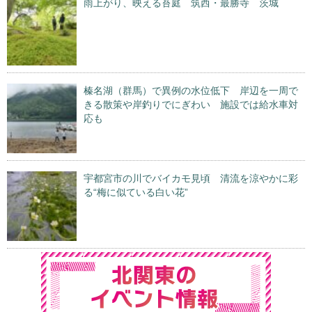
雨上がり、映える苔庭 筑西・最勝寺 茨城
榛名湖（群馬）で異例の水位低下 岸辺を一周で
きる散策や岸釣りでにぎわい 施設では給水車対
応も
宇都宮市の川でバイカモ見頃 清流を涼やかに彩
る“梅に似ている白い花”