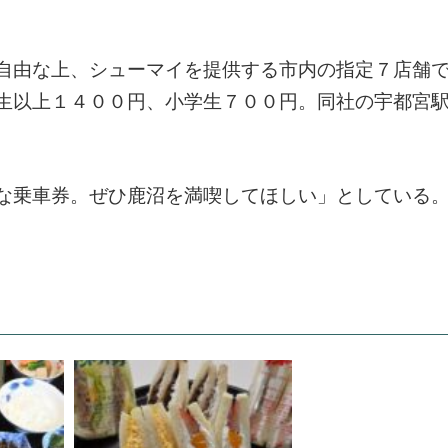
自由な上、シューマイを提供する市内の指定７店舗
生以上１４００円、小学生７００円。同社の宇都宮
な乗車券。ぜひ鹿沼を満喫してほしい」としている