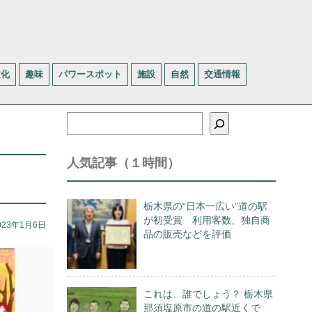
文化
趣味
パワースポット
施設
自然
交通情報
検
索
人気記事（１時間）
栃木県の“日本一広い”道の駅
が初受賞 利用客数、独自商
023年1月6日
品の販売などを評価
これは…誰でしょう？ 栃木県
那須塩原市の道の駅近くで