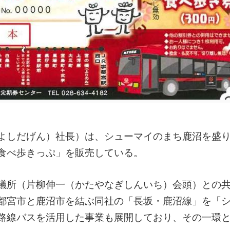
よしだげん）社長）は、シューマイのまち鹿沼を盛
食べ歩きっぷ」を販売している。
議所（片柳伸一（かたやなぎしんいち）会頭）との
都宮市と鹿沼市を結ぶ同社の「長坂・鹿沼線」を「
路線バスを活用した事業も展開しており、その一環