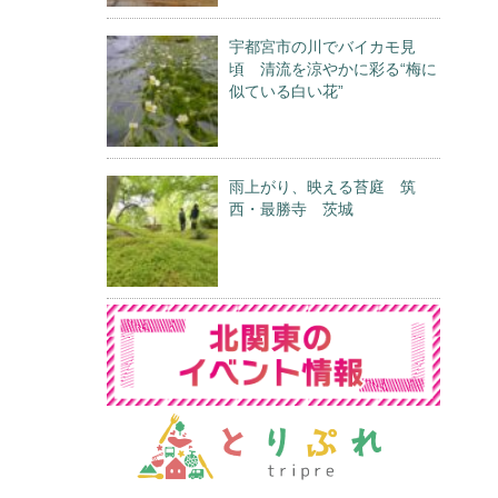
宇都宮市の川でバイカモ見
頃 清流を涼やかに彩る“梅に
似ている白い花”
雨上がり、映える苔庭 筑
西・最勝寺 茨城