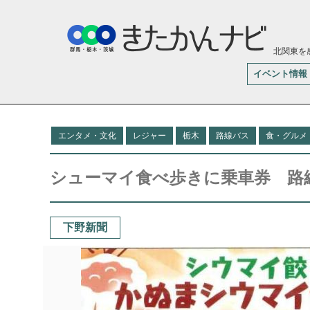
北関東を
イベント情報
エンタメ・文化
レジャー
栃木
路線バス
食・グルメ
シューマイ食べ歩きに乗車券 路
下野新聞