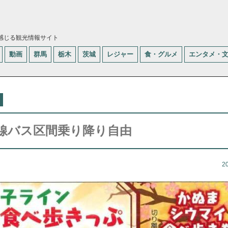
感じる観光情報サイト
動画
群馬
栃木
茨城
レジャー
食・グルメ
エンタメ・
線バス区間乗り降り自由
2