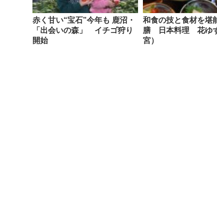
赤く甘い“宝石”今年も 鹿沼・
和食の技と食材を堪
「出会いの森」 イチゴ狩り
膳 日本料理 花ゆ
開始
宮）