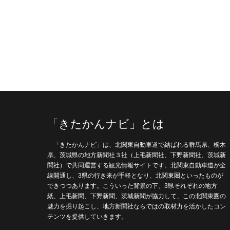
「きたかんナビ」とは
「きたかんナビ」は、北関東自動車道で結ばれる群馬県、栃木
県、茨城県の地方新聞社３社（上毛新聞社、下野新聞社、茨城新
聞社）で共同運営する観光情報サイトです。北関東自動車道が全
線開通し、3県の行き来が手軽となり、北関東圏といったものが
できつつあります。こういった背景の下、3県それぞれの地方
紙、上毛新聞、下野新聞、茨城新聞が協力して、この北関東圏の
魅力を掘り起こし、地方新聞社ならではの取材力を活かしたコン
テンツを提供していきます。