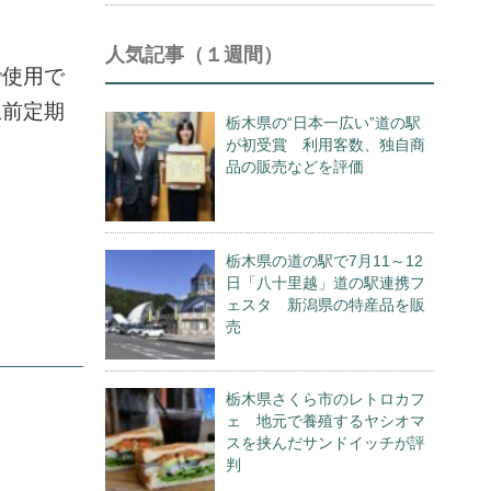
人気記事（１週間）
で使用で
駅前定期
栃木県の“日本一広い”道の駅
が初受賞 利用客数、独自商
品の販売などを評価
。
栃木県の道の駅で7月11～12
日「八十里越」道の駅連携フ
ェスタ 新潟県の特産品を販
売
栃木県さくら市のレトロカフ
ェ 地元で養殖するヤシオマ
スを挟んだサンドイッチが評
判