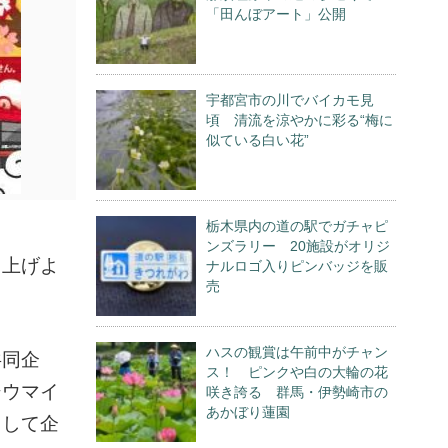
「田んぼアート」公開
宇都宮市の川でバイカモ見
頃 清流を涼やかに彩る“梅に
似ている白い花”
栃木県内の道の駅でガチャピ
ンズラリー 20施設がオリジ
り上げよ
ナルロゴ入りピンバッジを販
売
ハスの観賞は午前中がチャン
共同企
ス！ ピンクや白の大輪の花
シウマイ
咲き誇る 群馬・伊勢崎市の
あかぼり蓮園
として企