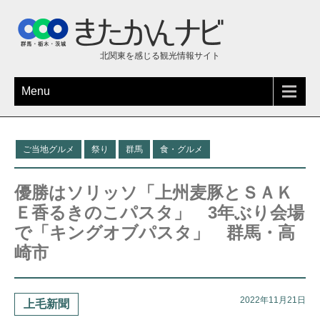
北関東を感じる観光情報サイト
Menu
ご当地グルメ
祭り
群馬
食・グルメ
優勝はソリッソ「上州麦豚とＳＡＫ
Ｅ香るきのこパスタ」 3年ぶり会場
で「キングオブパスタ」 群馬・高
崎市
2022年11月21日
上毛新聞