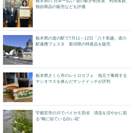
栃木県の“日本一広い”道の駅が初受賞 利用客数、
独自商品の販売などを評価
栃木県の道の駅で7月11～12日「八十里越」道の
駅連携フェスタ 新潟県の特産品を販売
栃木県さくら市のレトロカフェ 地元で養殖する
ヤシオマスを挟んだサンドイッチが評判
宇都宮市の川でバイカモ見頃 清流を涼やかに彩
る“梅に似ている白い花”