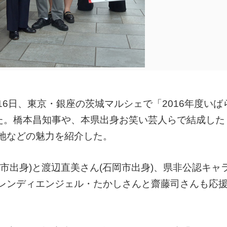
6日、東京・銀座の茨城マルシェで「2016年度いば
いた。橋本昌知事や、本県出身お笑い芸人らで結成した
地などの魅力を紹介した。
市出身)と渡辺直美さん(石岡市出身)、県非公認キャ
レンディエンジェル・たかしさんと齋藤司さんも応