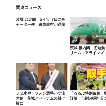
関連ニュース
茨城-台北間 5月4、7日にチ
ャーター便 遠東航空が運航
茨城-稚内間、初運航
リームエアラインズ
Ｊ２水戸・フォン選手が交流
「るるぶ特別編集 
大使 茨城とベトナムの懸け
訂版 市制50周年記
橋に