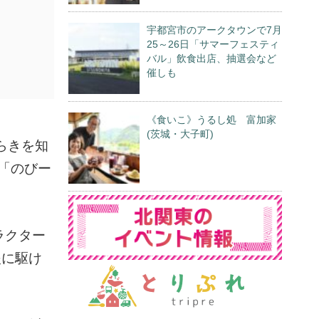
宇都宮市のアークタウンで7月
25～26日「サマーフェスティ
バル」飲食出店、抽選会など
催しも
《食いこ》うるし処 富加家
(茨城・大子町)
らきを知
「のびー
ラクター
援に駆け