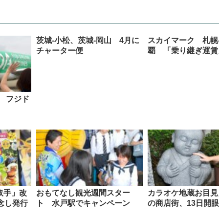
茨城-小松、茨城-岡山 4月に
スカイマーク 札幌-
チャーター便
覇 「乗り継ぎ運賃
 フジド
取手」改
おもてなし観光週間スター
カラオケ地蔵お目見
念し発行
ト 水戸駅でキャンペーン
の商店街、13日開