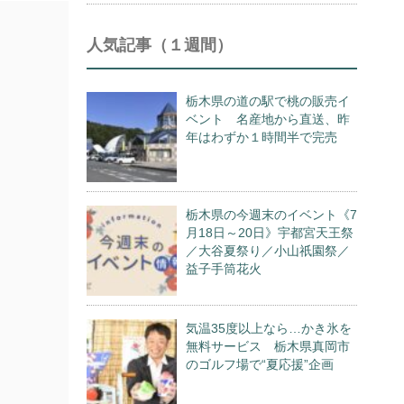
人気記事（１週間）
栃木県の道の駅で桃の販売イ
ベント 名産地から直送、昨
年はわずか１時間半で完売
栃木県の今週末のイベント《7
月18日～20日》宇都宮天王祭
／大谷夏祭り／小山祇園祭／
益子手筒花火
気温35度以上なら…かき氷を
無料サービス 栃木県真岡市
のゴルフ場で“夏応援”企画