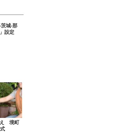
茨城-那
」設定
え 境町
眼式