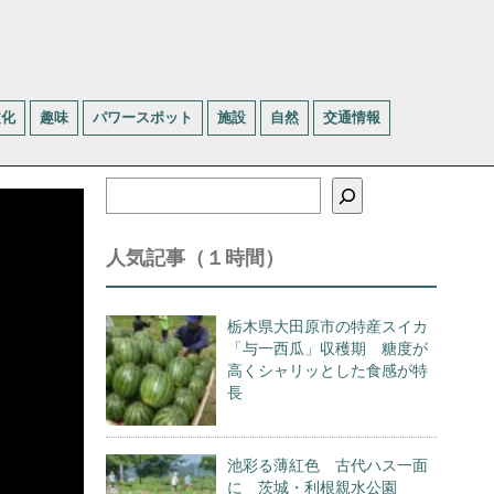
文化
趣味
パワースポット
施設
自然
交通情報
検
索
人気記事（１時間）
栃木県大田原市の特産スイカ
「与一西瓜」収穫期 糖度が
高くシャリッとした食感が特
長
池彩る薄紅色 古代ハス一面
に 茨城・利根親水公園