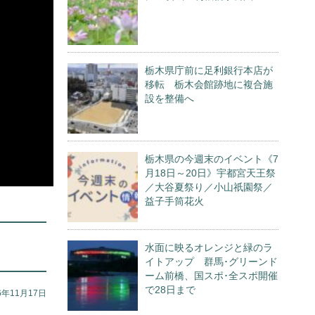
栃木県庁前に足利銀行本店が
移転 栃木会館跡地に複合施
設を整備へ
栃木県の今週末のイベント《7
月18日～20日》宇都宮天王祭
／大谷夏祭り／小山祇園祭／
益子手筒花火
水面に映るオレンジと緑のラ
イトアップ 群馬･グリーンド
ーム前橋、国スポ･全スポ開催
で28日まで
6年11月17日