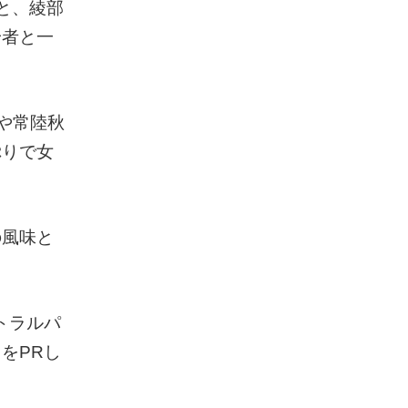
と、綾部
身者と一
や常陸秋
ぷりで女
の風味と
トラルパ
をPRし