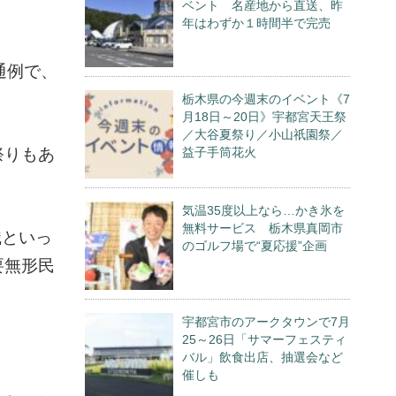
ベント 名産地から直送、昨
年はわずか１時間半で完売
通例で、
栃木県の今週末のイベント《7
月18日～20日》宇都宮天王祭
／大谷夏祭り／小山祇園祭／
祭りもあ
益子手筒花火
気温35度以上なら…かき氷を
無料サービス 栃木県真岡市
織といっ
のゴルフ場で“夏応援”企画
要無形民
宇都宮市のアークタウンで7月
25～26日「サマーフェスティ
バル」飲食出店、抽選会など
催しも