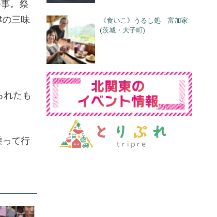
祭事。祭
津の三味
《食いこ》うるし処 富加家
(茨城・大子町)
られたも
乗って行