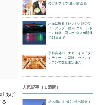
のゴルフ場で“夏応援”企画
水面に映るオレンジと緑のラ
イトアップ 群馬･グリーンド
ーム前橋、国スポ･全スポ開催
で28日まで
宇都宮発のモナカアイス「ダ
ンディー」に新味 セブンイ
レブンで数量限定発売
人気記事（１週間）
の山あげ
する
栃木県の道の駅で桃の販売イ