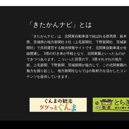
「きたかんナビ」とは
「きたかんナビ」は、北関東自動車道で結ばれる群馬県、栃木
県、茨城県の地方新聞社３社（上毛新聞社、下野新聞社、茨城新
聞社）で共同運営する観光情報サイトです。北関東自動車道が全
線開通し、3県の行き来が手軽となり、北関東圏といったものが
できつつあります。こういった背景の下、3県それぞれの地方
紙、上毛新聞、下野新聞、茨城新聞が協力して、この北関東圏の
魅力を掘り起こし、地方新聞社ならではの取材力を活かしたコン
テンツを提供していきます。