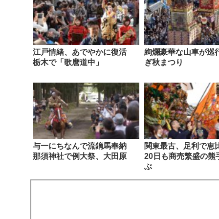
江戸情緒、あでやかに復活
絢爛豪華な山車が巡
栃木で「歌麿道中」
ぎ秋まつり
与一にちなんで流鏑馬奉納
関東最古、足利で
那須神社で例大祭、大田原
20日も商売繁盛の熊
ぶ