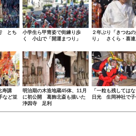
行 とち
小学生ら甲冑姿で街練り歩
２年ぶり「きつねの
く 小山で「開運まつり」
り」 さくら・喜連
恵比寿講
明治期の木造地蔵45体、11月
「一粒も残しては
手など並
に初公開 葛飾北斎も描いた
日光 生岡神社で子
浄因寺 足利