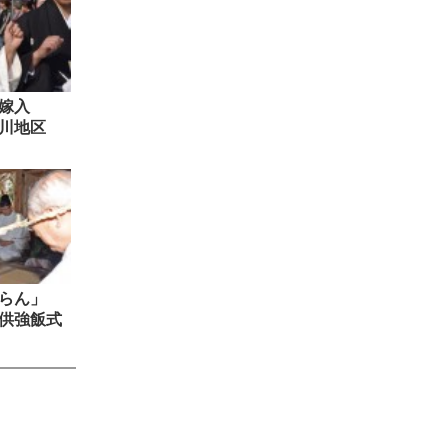
嫁入
川地区
ならん」
供強飯式