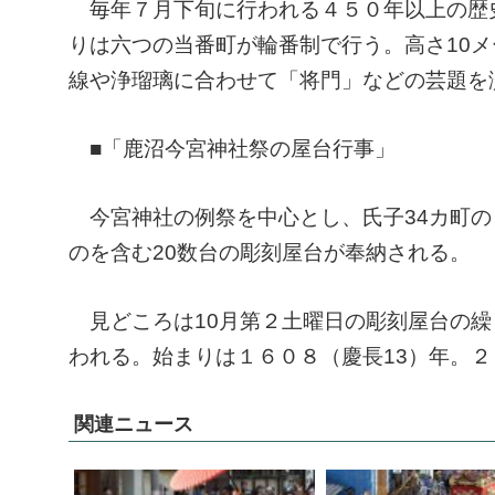
毎年７月下旬に行われる４５０年以上の歴
りは六つの当番町が輪番制で行う。高さ10
線や浄瑠璃に合わせて「将門」などの芸題を
■「鹿沼今宮神社祭の屋台行事」
今宮神社の例祭を中心とし、氏子34カ町の
のを含む20数台の彫刻屋台が奉納される。
見どころは10月第２土曜日の彫刻屋台の繰
われる。始まりは１６０８（慶長13）年。
関連ニュース