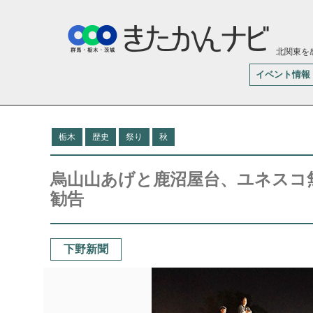
北関東を
イベント情報
栃木
歴史
祭り
秋
烏山山あげと鹿沼屋台、ユネスコ
勧告
下野新聞