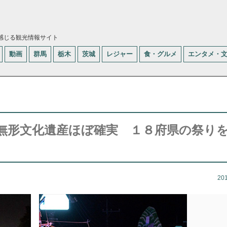
感じる観光情報サイト
動画
群馬
栃木
茨城
レジャー
食・グルメ
エンタメ・
無形文化遺産ほぼ確実 １８府県の祭り
20