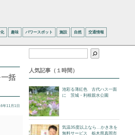
文化
趣味
パワースポット
施設
自然
交通情報
検
索
人気記事（１時間）
を一括
池彩る薄紅色 古代ハス一面
に 茨城・利根親水公園
16年11月1日
気温35度以上なら…かき氷を
無料サービス 栃木県真岡市