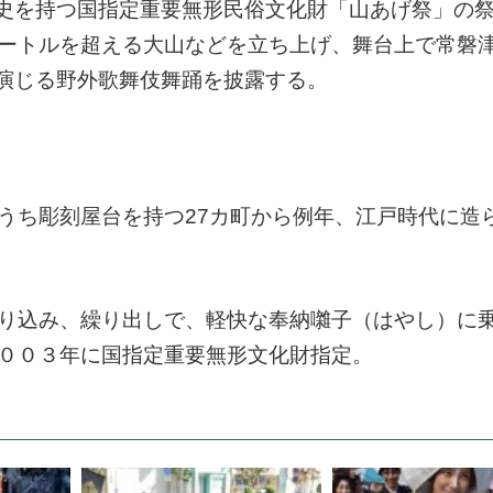
史を持つ国指定重要無形民俗文化財「山あげ祭」の
メートルを超える大山などを立ち上げ、舞台上で常磐
演じる野外歌舞伎舞踊を披露する。
うち彫刻屋台を持つ27カ町から例年、江戸時代に造
り込み、繰り出しで、軽快な奉納囃子（はやし）に
２００３年に国指定重要無形文化財指定。