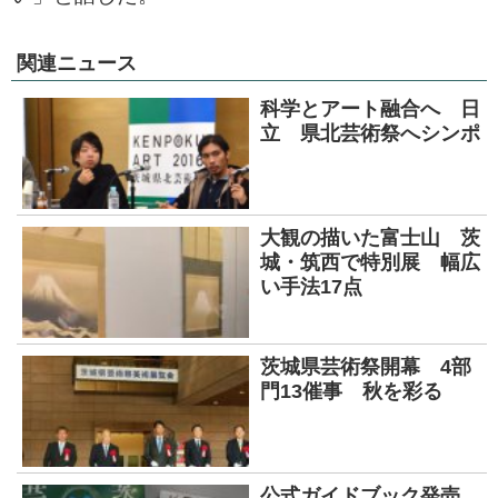
関連ニュース
科学とアート融合へ 日
立 県北芸術祭へシンポ
大観の描いた富士山 茨
城・筑西で特別展 幅広
い手法17点
茨城県芸術祭開幕 4部
門13催事 秋を彩る
公式ガイドブック発売