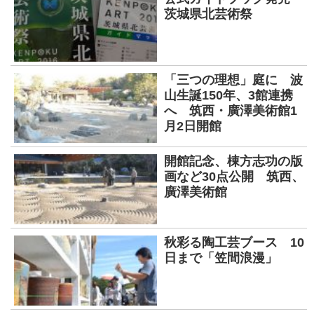
茨城県北芸術祭
「三つの理想」庭に 波
山生誕150年、3館連携
へ 筑西・廣澤美術館1
月2日開館
開館記念、棟方志功の版
画など30点公開 筑西、
廣澤美術館
秋彩る陶工芸ブース 10
日まで「笠間浪漫」