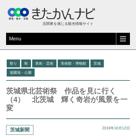
北関東を感じる観光情報サイト
Menu
祭り
秋
美術・芸術
美術館・博物館
茨城
遊園地・公園
茨城県北芸術祭 作品を見に行く
（4） 北茨城 輝く奇岩が風景を一
変
2016年10月12日
茨城新聞