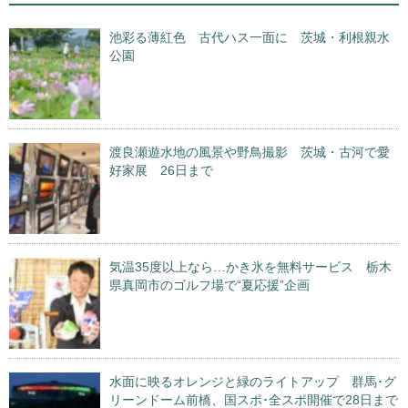
池彩る薄紅色 古代ハス一面に 茨城・利根親水
公園
渡良瀬遊水地の風景や野鳥撮影 茨城・古河で愛
好家展 26日まで
気温35度以上なら…かき氷を無料サービス 栃木
県真岡市のゴルフ場で“夏応援”企画
水面に映るオレンジと緑のライトアップ 群馬･グ
リーンドーム前橋、国スポ･全スポ開催で28日まで