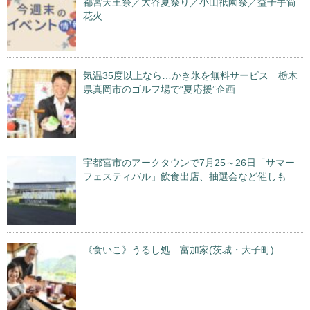
都宮天王祭／大谷夏祭り／小山祇園祭／益子手筒
花火
気温35度以上なら…かき氷を無料サービス 栃木
県真岡市のゴルフ場で“夏応援”企画
宇都宮市のアークタウンで7月25～26日「サマー
フェスティバル」飲食出店、抽選会など催しも
《食いこ》うるし処 富加家(茨城・大子町)