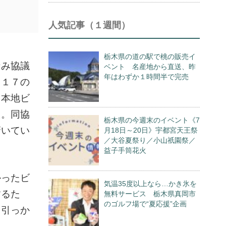
人気記事（１週間）
栃木県の道の駅で桃の販売イ
なみ協議
ベント 名産地から直送、昨
年はわずか１時間半で完売
、１７の
日本地ビ
た。同協
栃木県の今週末のイベント《7
驚いてい
月18日～20日》宇都宮天王祭
／大谷夏祭り／小山祇園祭／
益子手筒花火
かったビ
気温35度以上なら…かき氷を
するた
無料サービス 栃木県真岡市
のゴルフ場で“夏応援”企画
を引っか