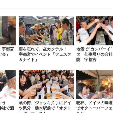
 宇都宮
雨を忘れて、昼カクテル！
地酒で“カンパーイ
む会」
宇都宮でイベント「フェスタ
タ 仕事帰りの会社
＆ナイト」
能 宇都宮
よう
蔵の街、ジョッキ片手にドイ
乾杯、ドイツの味堪
神社で酒
ツ気分 栃木駅前で「オクト
でオクトーバーフェ