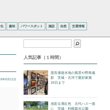
文化
趣味
パワースポット
施設
自然
交通情報
検
索
人気記事（１時間）
渡良瀬遊水地の風景や野鳥撮
影 茨城・古河で愛好家展
16年9月21日
26日まで
池彩る薄紅色 古代ハス一面
に 茨城・利根親水公園