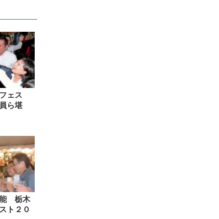
”フェス
員ら堪
能 栃木
スト２０