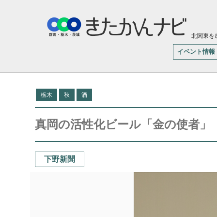
北関東を
イベント情報
栃木
秋
酒
真岡の活性化ビール「金の使者」
下野新聞