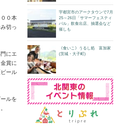
宇都宮市のアークタウンで7月
７００本
25～26日「サマーフェスティ
バル」飲食出店、抽選会など
踏み切っ
催しも
《食いこ》うるし処 富加家
部門にエ
(茨城・大子町)
、金賞に
原ビール
ビールを
る。