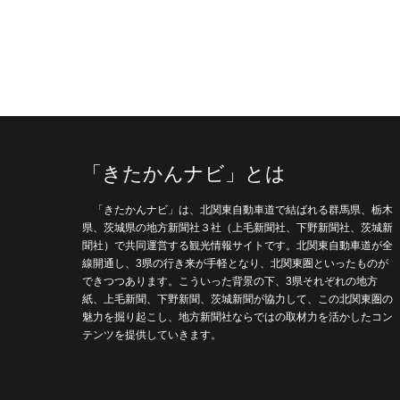
「きたかんナビ」とは
「きたかんナビ」は、北関東自動車道で結ばれる群馬県、栃木
県、茨城県の地方新聞社３社（上毛新聞社、下野新聞社、茨城新
聞社）で共同運営する観光情報サイトです。北関東自動車道が全
線開通し、3県の行き来が手軽となり、北関東圏といったものが
できつつあります。こういった背景の下、3県それぞれの地方
紙、上毛新聞、下野新聞、茨城新聞が協力して、この北関東圏の
魅力を掘り起こし、地方新聞社ならではの取材力を活かしたコン
テンツを提供していきます。