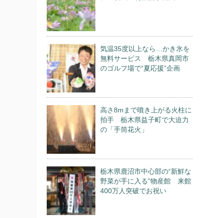
気温35度以上なら…かき氷を
無料サービス 栃木県真岡市
のゴルフ場で“夏応援”企画
高さ8mまで噴き上がる火柱に
拍手 栃木県益子町で大迫力
の「手筒花火」
栃木県鹿沼市中心部の“新鮮な
野菜が手に入る”物産館 来館
400万人突破でお祝い