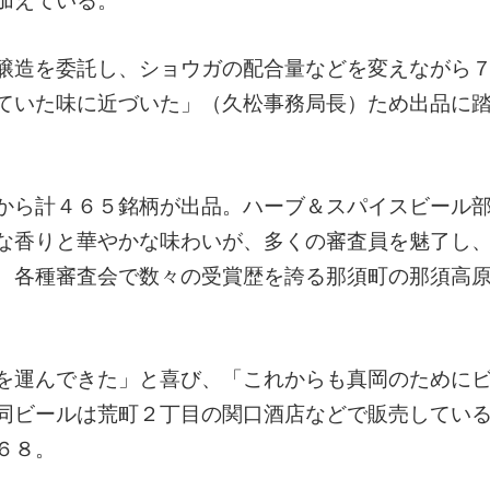
加えている。
醸造を委託し、ショウガの配合量などを変えながら
ていた味に近づいた」（久松事務局長）ため出品に
から計４６５銘柄が出品。ハーブ＆スパイスビール
な香りと華やかな味わいが、多くの審査員を魅了し
、各種審査会で数々の受賞歴を誇る那須町の那須高
を運んできた」と喜び、「これからも真岡のために
同ビールは荒町２丁目の関口酒店などで販売してい
６８。