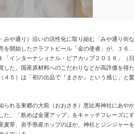
・みや通り）沿いの活性化に取り組む「みや通り街
売を開始したクラフトビール「金の使者」が、１６
ト「インターナショナル・ビアカップ２０１６」（
賞した。国産原材料へのこだわりなどが高評価を得
（４５）は「初の出品で『まさか』という感じ」と
知られる東郷の大前（おおさき）恵比寿神社にあや
した。「飲めば金運アップ」をキャッチフレーズに
産麦芽、岩手県産ホップのほか、神社とジンジャー