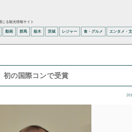
感じる観光情報サイト
動画
群馬
栃木
茨城
レジャー
食・グルメ
エンタメ・
 初の国際コンで受賞
20