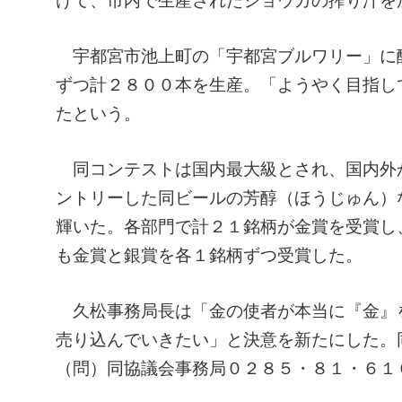
けて、市内で生産されたショウガの搾り汁を
宇都宮市池上町の「宇都宮ブルワリー」に
ずつ計２８００本を生産。「ようやく目指し
たという。
同コンテストは国内最大級とされ、国内外
ントリーした同ビールの芳醇（ほうじゅん）
輝いた。各部門で計２１銘柄が金賞を受賞し
も金賞と銀賞を各１銘柄ずつ受賞した。
久松事務局長は「金の使者が本当に『金』
売り込んでいきたい」と決意を新たにした。
（問）同協議会事務局０２８５・８１・６１