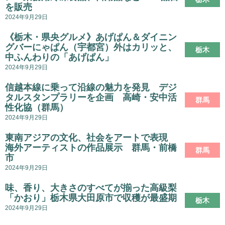
を販売
2024年9月29日
《栃木・県央グルメ》あげぱん＆ダイニン
グバーにゃぱん（宇都宮）外はカリッと、
栃木
中ふんわりの「あげぱん」
2024年9月29日
信越本線に乗って沿線の魅力を発見 デジ
タルスタンプラリーを企画 高崎・安中活
群馬
性化協（群馬）
2024年9月29日
東南アジアの文化、社会をアートで表現
海外アーティストの作品展示 群馬・前橋
群馬
市
2024年9月29日
味、香り、大きさのすべてが揃った高級梨
「かおり」栃木県大田原市で収穫が最盛期
栃木
2024年9月29日