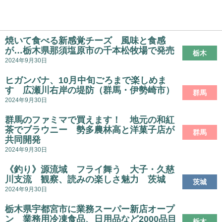
焼いて食べる新感覚チーズ 風味と食感
が…栃木県那須塩原市の千本松牧場で発売
栃木
2024年9月30日
ヒガンバナ、10月中旬ごろまで楽しめま
す 広瀬川右岸の堤防（群馬・伊勢崎市）
群馬
2024年9月30日
群馬のファミマで買えます！ 地元の和紅
茶でブラウニー 勢多農林高と洋菓子店が
群馬
共同開発
2024年9月30日
《釣り》源流域 フライ舞う 大子・久慈
川支流 観察、読みの楽しさ魅力 茨城
茨城
2024年9月30日
栃木県宇都宮市に業務スーパー新店オープ
ン 業務用冷凍食品、日用品など2000品目
栃木