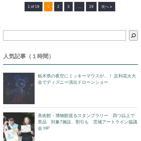
1 of 19
1
2
3
…
19
次へ »
検
索
人気記事（１時間）
栃木県の夜空にミッキーマウスが…！ 足利花火大
会でディズニー演出ドローンショー
美術館・博物館巡るスタンプラリー 四つ以上で
景品 対象7施設、割引も 茨城アートライン協議
会 HP