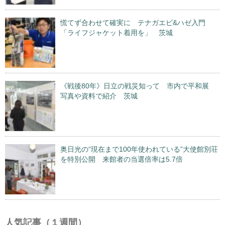
慌てず合わせて確実に テナガエビ&ハゼ入門
「ライフジャケット着用を」 茨城
《戦後80年》日立の戦災知って 市内で平和展
写真や資料で紹介 茨城
奥日光の“現在まで100年使われている”大使館別荘
を特別公開 来館者の当選倍率は5.7倍
人気記事（１週間）