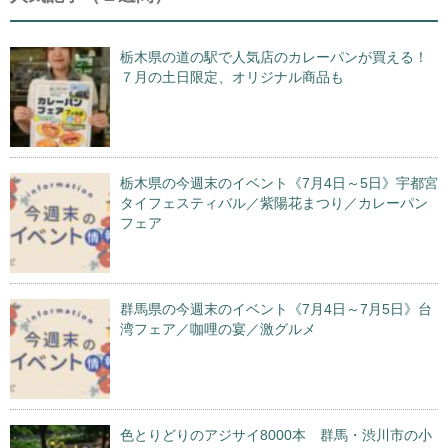
栃木県の道の駅で人気店のカレーパンが買える！
７月の土日限定、オリジナル商品も
栃木県の今週末のイベント《7月4日～5日》宇都宮
タイフェスティバル／紫陽花まつり／カレーパン
フェア
群馬県の今週末のイベント《7月4日～7月5日》台
湾フェア／咖哩の宴／激グルメ
色とりどりのアジサイ8000本 群馬・渋川市の小