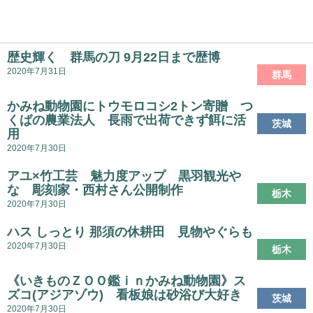
歴史輝く 群馬の刀 9月22日まで歴博
2020年7月31日
群馬
かみね動物園にトウモロコシ2トン寄贈 つ
くばの農業法人 長雨で出荷できず餌に活
茨城
用
2020年7月30日
アユ×竹工芸 魅力度アップ 黒羽観光や
な 彫刻家・西村さん公開制作
栃木
2020年7月30日
ハス しっとり 那須の休耕田 見物やぐらも
2020年7月30日
栃木
《いきものＺＯＯ鑑ｉｎかみね動物園》ス
ズコ(アジアゾウ) 看板娘は砂浴び大好き
茨城
2020年7月30日