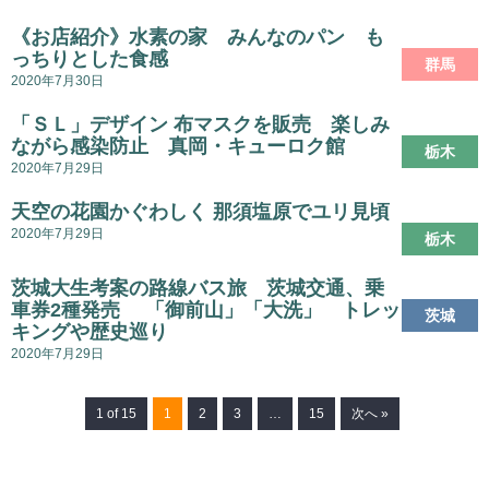
《お店紹介》水素の家 みんなのパン も
っちりとした食感
群馬
2020年7月30日
「ＳＬ」デザイン 布マスクを販売 楽しみ
ながら感染防止 真岡・キューロク館
栃木
2020年7月29日
天空の花園かぐわしく 那須塩原でユリ見頃
2020年7月29日
栃木
茨城大生考案の路線バス旅 茨城交通、乗
車券2種発売 「御前山」「大洗」 トレッ
茨城
キングや歴史巡り
2020年7月29日
1 of 15
1
2
3
…
15
次へ »