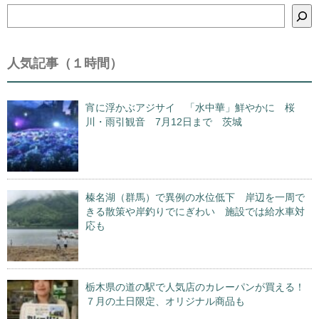
検
索
人気記事（１時間）
宵に浮かぶアジサイ 「水中華」鮮やかに 桜
川・雨引観音 7月12日まで 茨城
榛名湖（群馬）で異例の水位低下 岸辺を一周で
きる散策や岸釣りでにぎわい 施設では給水車対
応も
栃木県の道の駅で人気店のカレーパンが買える！
７月の土日限定、オリジナル商品も