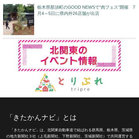
栃木県那須町のGOOD NEWSで“肉フェス”開催 7
月4～5日に県内外26店舗が出店
「きたかんナビ」とは
「きたかんナビ」は、北関東自動車道で結ばれる群馬県、栃木県、茨城県
の地方新聞社３社（上毛新聞社、下野新聞社、茨城新聞社）で共同運営する