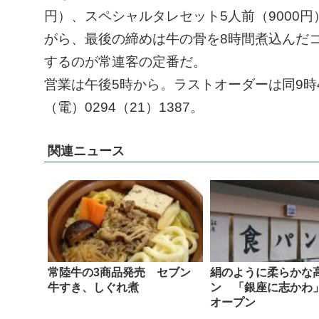
円）、スペシャルタレセット5人前（9000
がら、最後の締めは牛の骨を8時間煮込んだコ
するのが常連客の定番だ。
営業は午後5時から。ラストオーダーは同9時
（電）0294（21）1387。
関連ニュース
常陸牛の3商品発売 セブン
絹のように柔らかな
牛すき、しぐれ煮
ン 「銀座に志かわ
オープン