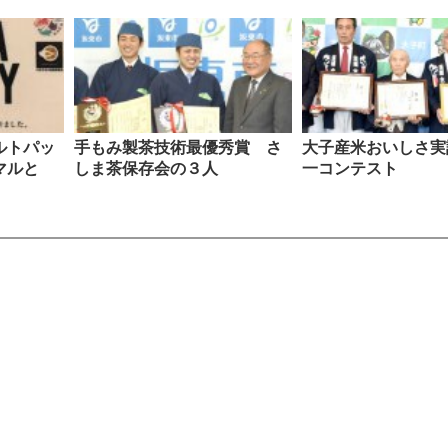
ルトパッ
手もみ製茶技術最優秀賞 さ
大子産米おいしさ実
ニマルと
しま茶保存会の３人
一コンテスト