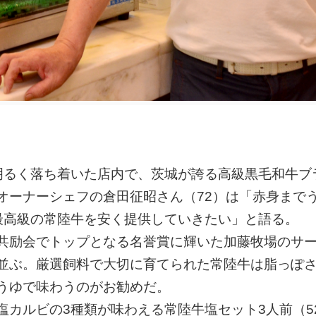
明るく落ち着いた店内で、茨城が誇る高級黒毛和牛ブ
オーナーシェフの倉田征昭さん（72）は「赤身まで
最高級の常陸牛を安く提供していきたい」と語る。
共励会でトップとなる名誉賞に輝いた加藤牧場のサ
並ぶ。厳選飼料で大切に育てられた常陸牛は脂っぽ
うゆで味わうのがお勧めだ。
カルビの3種類が味わえる常陸牛塩セット3人前（52