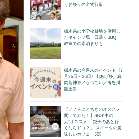
くお祭りの名物行事
栃木県の小学校跡地を活用し
たキャンプ場 日帰りBBQ、
教室での素泊まりも
栃木県の今週末のイベント《7
月25日～26日》山あげ祭／真
岡荒神祭／なつこい／鬼怒川
龍王祭
【アノ人にとちぎのオススメ
聞いてみた！】SNS“中の
人”オススメ 「餃子のあと行
くならドコ？」 スイーツの美
味しいカフェ・5選