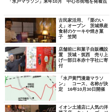
「水戸マラソン」来年10月 中心市街地を発着点
古民家活用、「栗のい
え」オープン 茨城県産
食材のケーキや焼き菓
子 笠間
店舗前に和菓子自販機設
置 茨城・筑西 売り上
げ一部日本赤十字社に寄
付
「水戸黄門漫遊マラソ
ン」 コース、名称が決
定 16年10月30日開催
イオン土浦店に人気の洋