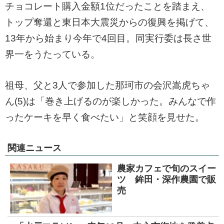
チョコレート購入金額1位だったことを踏まえ、
トップ奪還と東日本大震災からの復興を掲げて、
13年から始まり今年で4回目。同実行委は長さ世
界一をうたっている。
祖母、父と3人で参加した那珂市の会沢嵩虎ちゃ
ん(5)は「巻き上げるのが楽しかった。みんなで作
ったケーキを早く食べたい」と笑顔を見せた。
関連ニュース
農家カフェで旬のスイー
ツ 鉾田・深作農園で販
売