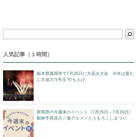
検
索
人気記事（１時間）
栃木県真岡市で7月25日に大花火大会 今年は新た
に大迫力“5号玉”打ち上げ
群馬県の今週末のイベント《7月25日～7月26日》
館林手筒花火／激グルメ／とうもろこしまつり