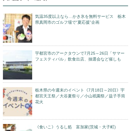
気温35度以上なら…かき氷を無料サービス 栃木
県真岡市のゴルフ場で“夏応援”企画
宇都宮市のアークタウンで7月25～26日「サマー
フェスティバル」飲食出店、抽選会など催しも
栃木県の今週末のイベント《7月18日～20日》宇
都宮天王祭／大谷夏祭り／小山祇園祭／益子手筒
花火
《食いこ》うるし処 富加家(茨城・大子町)