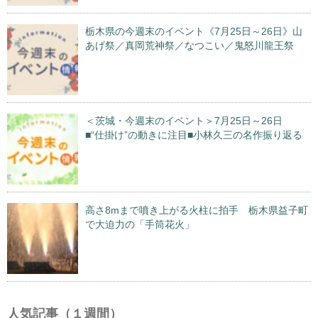
栃木県の今週末のイベント《7月25日～26日》山
あげ祭／真岡荒神祭／なつこい／鬼怒川龍王祭
＜茨城・今週末のイベント＞7月25日～26日
■“仕掛け”の動きに注目■小林久三の名作振り返る
高さ8mまで噴き上がる火柱に拍手 栃木県益子町
で大迫力の「手筒花火」
人気記事（１週間）