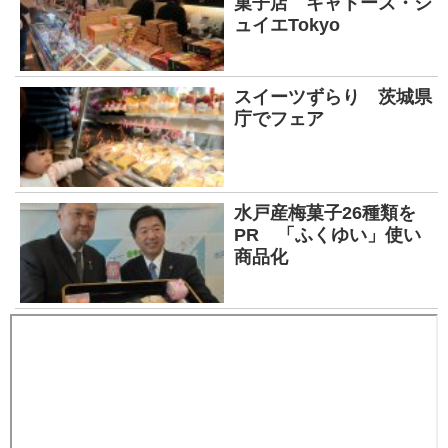
菓子店 キャトーズ・ジ
ュイエTokyo
スイーツずらり 茨城県
庁でフェア
水戸産梅菓子26種類を
PR 「ふくゆい」使い
商品化