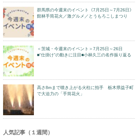
群馬県の今週末のイベント《7月25日～7月26日》
館林手筒花火／激グルメ／とうもろこしまつり
＜茨城・今週末のイベント＞7月25日～26日
■“仕掛け”の動きに注目■小林久三の名作振り返る
高さ8mまで噴き上がる火柱に拍手 栃木県益子町
で大迫力の「手筒花火」
人気記事（１週間）