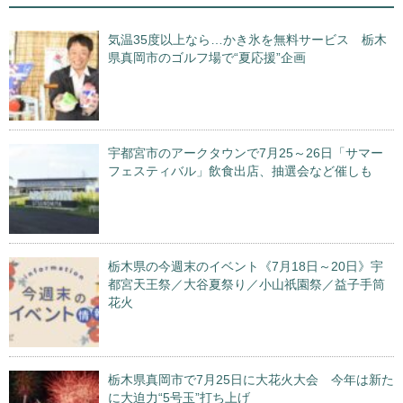
気温35度以上なら…かき氷を無料サービス 栃木
県真岡市のゴルフ場で“夏応援”企画
宇都宮市のアークタウンで7月25～26日「サマー
フェスティバル」飲食出店、抽選会など催しも
栃木県の今週末のイベント《7月18日～20日》宇
都宮天王祭／大谷夏祭り／小山祇園祭／益子手筒
花火
栃木県真岡市で7月25日に大花火大会 今年は新た
に大迫力“5号玉”打ち上げ