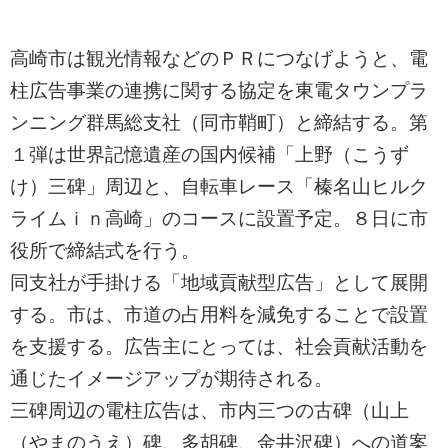
高崎市は観光情報などのＰＲにつなげようと、電
柱広告事業の連携に関する協定を東電タウンプラ
ンニング群馬総支社（同市鞘町）と締結する。第
１弾は世界記憶遺産の国内候補「上野（こうず
け）三碑」周辺と、自転車レース「榛名山ヒルク
ライムｉｎ高崎」のコースに設置予定。８日に市
役所で締結式を行う。
同支社が手掛ける「地域貢献型広告」として展開
する。市は、市道の占用料を減免することで設置
を支援する。広告主にとっては、社会貢献活動を
通じたイメージアップが期待される。
三碑周辺の電柱広告は、市内三つの古碑（山上
（やまのうえ）碑、多胡碑、金井沢碑）への道案