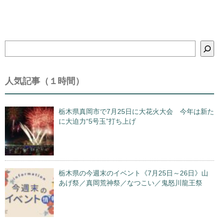
検
索
人気記事（１時間）
栃木県真岡市で7月25日に大花火大会 今年は新た
に大迫力“5号玉”打ち上げ
栃木県の今週末のイベント《7月25日～26日》山
あげ祭／真岡荒神祭／なつこい／鬼怒川龍王祭