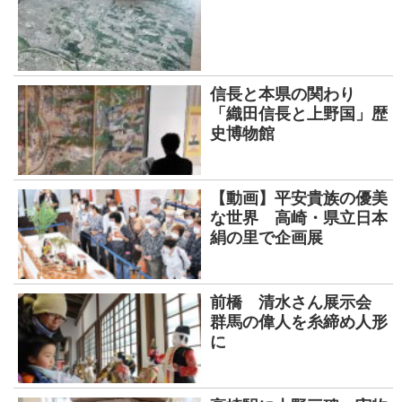
信長と本県の関わり
「織田信長と上野国」歴
史博物館
【動画】平安貴族の優美
な世界 高崎・県立日本
絹の里で企画展
前橋 清水さん展示会
群馬の偉人を糸締め人形
に