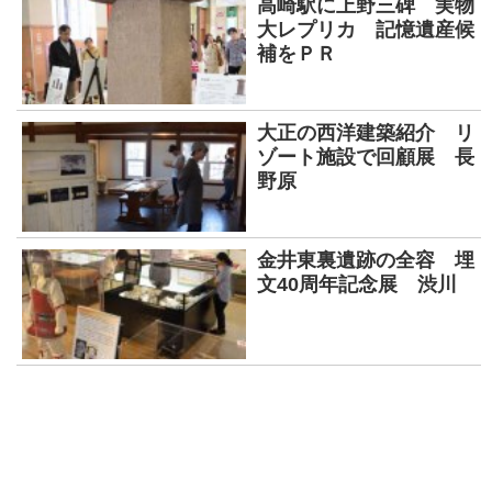
高崎駅に上野三碑 実物
大レプリカ 記憶遺産候
補をＰＲ
大正の西洋建築紹介 リ
ゾート施設で回顧展 長
野原
金井東裏遺跡の全容 埋
文40周年記念展 渋川