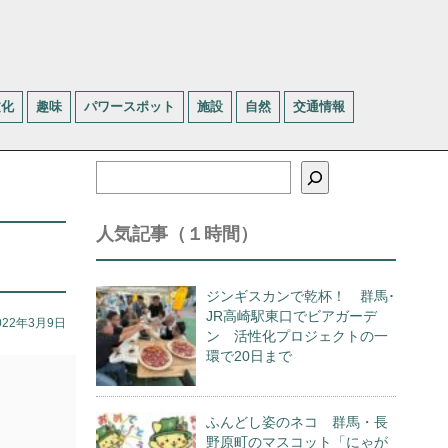
文化
趣味
パワースポット
施設
自然
交通情報
検
索
人気記事（１時間）
ジンギスカンで乾杯！ 群馬･
JR高崎駅東口でビアガーデ
022年3月9日
ン 活性化プロジェクトの一
環で20日まで
ふんどし姿のネコ 群馬・長
野原町のマスコット「にゃが