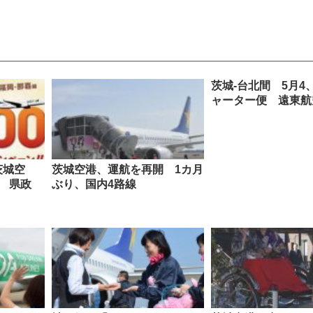
茨城-台北間 5月4
ャーター便 遠東航
茨城空
茨城空港、運航を再開 1カ月
日 県政
ぶり、国内4路線