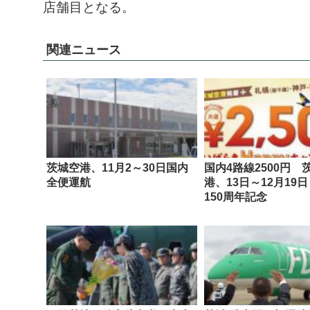
店舗目となる。
関連ニュース
茨城空港、11月2～30日国内
国内4路線2500円 
全便運航
港、13日～12月19
150周年記念