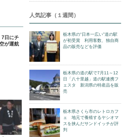
人気記事（１週間）
栃木県の“日本一広い”道の駅
、7日にチ
が初受賞 利用客数、独自商
空が運航
品の販売などを評価
栃木県の道の駅で7月11～12
日「八十里越」道の駅連携フ
ェスタ 新潟県の特産品を販
売
栃木県さくら市のレトロカフ
ェ 地元で養殖するヤシオマ
スを挟んだサンドイッチが評
判