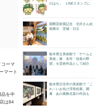
のはら」 LINEスタンプに
国際芸術賞記念 北沢さん絵
画展示 茨城・日立
栃木県立美術館で「ゲームと
美術」展 名作「信長の野
イコーマ
望」を芸術作品として紹介
ーマート
栃木県日光市の美術館で「こ
わ～いお化け浮世絵展」開
用品を中
幕 あの葛飾北斎の作品も
店は84