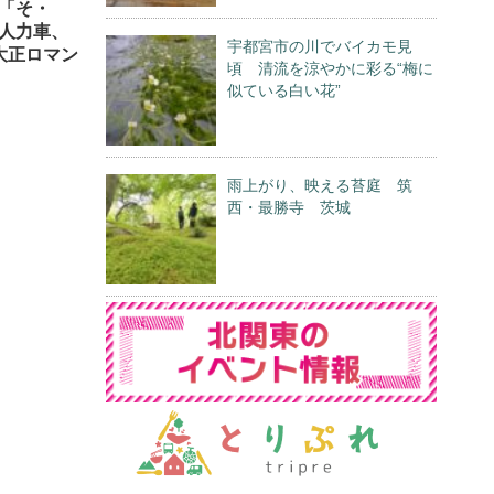
「そ・
人力車、
宇都宮市の川でバイカモ見
大正ロマン
頃 清流を涼やかに彩る“梅に
似ている白い花”
雨上がり、映える苔庭 筑
西・最勝寺 茨城