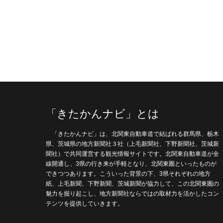
「きたかんナビ」とは
「きたかんナビ」は、北関東自動車道で結ばれる群馬県、栃木
県、茨城県の地方新聞社３社（上毛新聞社、下野新聞社、茨城新
聞社）で共同運営する観光情報サイトです。北関東自動車道が全
線開通し、3県の行き来が手軽となり、北関東圏といったものが
できつつあります。こういった背景の下、3県それぞれの地方
紙、上毛新聞、下野新聞、茨城新聞が協力して、この北関東圏の
魅力を掘り起こし、地方新聞社ならではの取材力を活かしたコン
テンツを提供していきます。