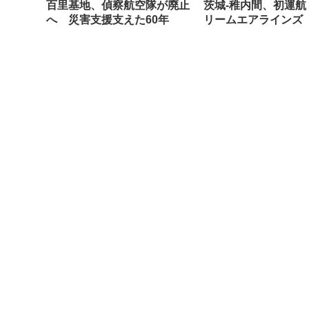
百里基地、偵察航空隊が廃止
茨城-稚内間、初運航
へ 災害支援支えた60年
リームエアラインズ