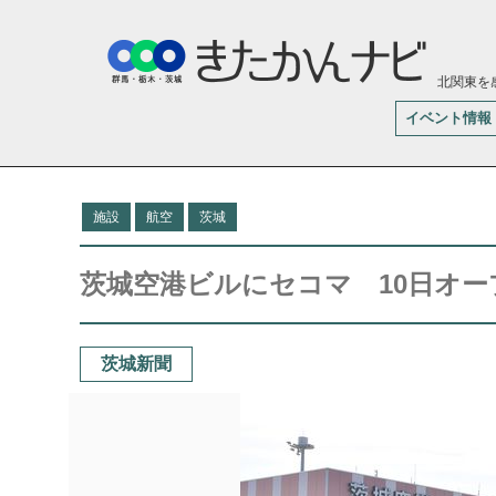
北関東を
イベント情報
施設
航空
茨城
茨城空港ビルにセコマ 10日オー
茨城新聞