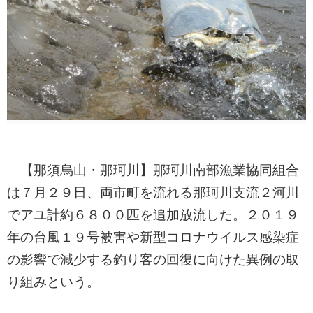
【那須烏山・那珂川】那珂川南部漁業協同組合
は７月２９日、両市町を流れる那珂川支流２河川
でアユ計約６８００匹を追加放流した。２０１９
年の台風１９号被害や新型コロナウイルス感染症
の影響で減少する釣り客の回復に向けた異例の取
り組みという。