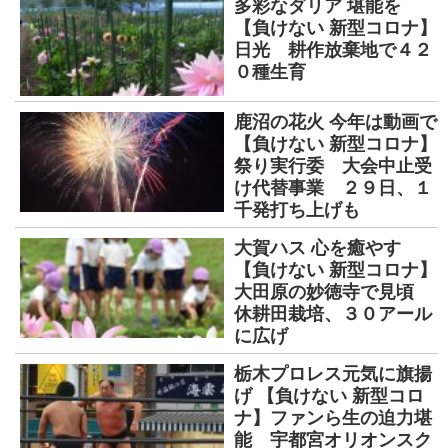
多彩なダリア 堪能を
【負けない 新型コロナ】
日光 耕作放棄地で４２
０種生育
鹿沼の花火 今年は動画で
【負けない 新型コロナ】
祭り実行委 大会中止受
け代替事業 ２９日、１
千発打ち上げも
大賀ハス 心を癒やす
【負けない 新型コロナ】
大田原の妙徳寺で見頃
休耕田栽培、３０アール
に広げ
栃木プロレス元気に旗揚
げ 【負けない 新型コロ
ナ】ファンら生の迫力堪
能 宇都宮オリオンスク