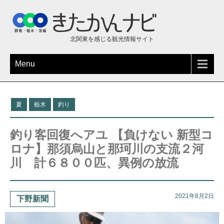
北関東を感じる観光情報サイト
Menu
夏
栃木
釣り
釣り客回復へアユ 【負けない 新型コ
ロナ】那須烏山と那珂川の支流２河
川 計６８００匹、異例の放流
2021年8月2日
下野新聞