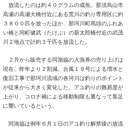
放流したのは約４０グラムの成魚。那須烏山市
高瀬の高瀬大橋付近にある荒川の釣り専用区に約
３８００匹を放ったほか、那珂川町馬頭のふれあ
い橋と同町健武（たけぶ）の新太郎橋付近の武茂
川２地点で計約３千匹を放流した。
２月から販売する同漁協の入漁券の売り上げは
現在、昨年より２割減。台風１９号による増水と
復旧工事で那珂川流域の各河川は釣りのポイント
が従来から大きく変化した。アユ釣りの難易度が
上がり、コロナ禍による移動制限も重なって客足
に響いているという。
同漁協は例年６月１日のアユ釣り解禁後の放流