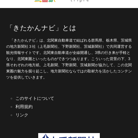
「きたかんナビ」とは
「きたかんナビ」は、北関東自動車道で結ばれる群馬県、栃木県、茨城県
の地方新聞社３社（上毛新聞社、下野新聞社、茨城新聞社）で共同運営する
観光情報サイトです。北関東自動車道が全線開通し、3県の行き来が手軽と
なり、北関東圏といったものができつつあります。こういった背景の下、3
県それぞれの地方紙、上毛新聞、下野新聞、茨城新聞が協力して、この北関
東圏の魅力を掘り起こし、地方新聞社ならではの取材力を活かしたコンテン
ツを提供していきます。
このサイトについて
利用規約
リンク