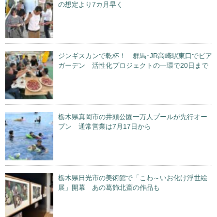
の想定より7カ月早く
ジンギスカンで乾杯！ 群馬･JR高崎駅東口でビア
ガーデン 活性化プロジェクトの一環で20日まで
栃木県真岡市の井頭公園一万人プールが先行オー
プン 通常営業は7月17日から
栃木県日光市の美術館で「こわ～いお化け浮世絵
展」開幕 あの葛飾北斎の作品も