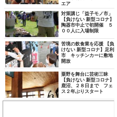
エア
対策講じ「益子モノ市」
【負けない 新型コロナ】
陶器市中止で初開催 ５
００人に入場制限
苦境の飲食業を応援 【負
けない 新型コロナ】足利
市 キッチンカーに敷地
開放
粟野を舞台に芸術三昧
【負けない 新型コロナ】
鹿沼、２８日まで フェ
ス２年ぶりスタート