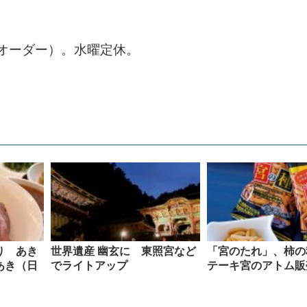
オーダー）。水曜定休。
り あき
世界遺産 幽玄に 東照宮など
「宮のたれ」、柿の
あき（日
でライトアップ
テーキ宮のアトム販