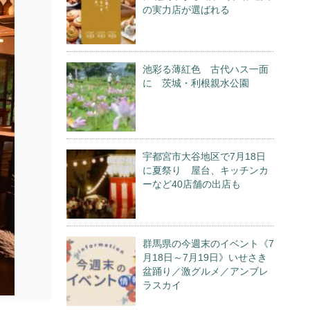
の実力店が選ばれる
池彩る薄紅色 古代ハス一面
に 茨城・利根親水公園
宇都宮市大谷地区で7月18日
に夏祭り 屋台、キッチンカ
ーなど40店舗の出店も
群馬県の今週末のイベント《7
月18日～7月19日》いせさき
盆踊り／激グルメ／アンブレ
ラスカイ