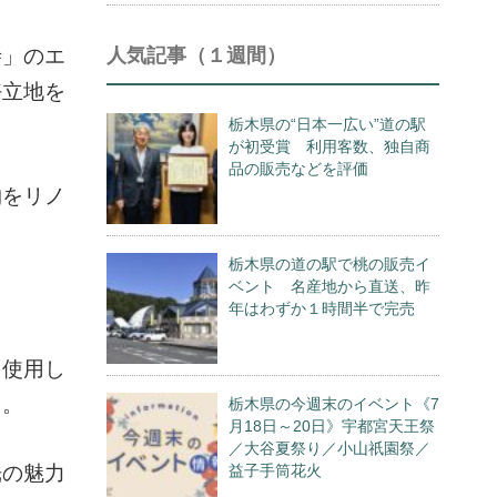
寺」のエ
人気記事（１週間）
好立地を
栃木県の“日本一広い”道の駅
が初受賞 利用客数、独自商
品の販売などを評価
物をリノ
栃木県の道の駅で桃の販売イ
ベント 名産地から直送、昨
年はわずか１時間半で完売
を使用し
る。
栃木県の今週末のイベント《7
月18日～20日》宇都宮天王祭
／大谷夏祭り／小山祇園祭／
光の魅力
益子手筒花火