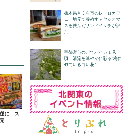
栃木県さくら市のレトロカフ
ェ 地元で養殖するヤシオマ
スを挟んだサンドイッチが評
判
宇都宮市の川でバイカモ見
頃 清流を涼やかに彩る“梅に
似ている白い花”
種に ス
売