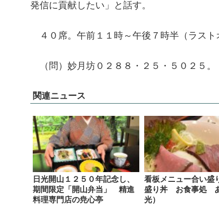
発信に貢献したい」と話す。
４０席。午前１１時～午後７時半（ラスト
（問）妙月坊０２８８・２５・５０２５。
関連ニュース
日光開山１２５０年記念し、
看板メニュー合い盛
期間限定「開山弁当」 精進
盛り丼 お食事処 
料理専門店の尭心亭
光）