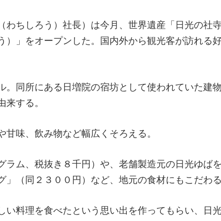
（わちしろう）社長）は今月、世界遺産「日光の社
う）」をオープンした。国内外から観光客が訪れる
ル。同所にある日増院の宿坊として使われていた建
由来する。
や甘味、飲み物など幅広くそろえる。
グラム、税抜き８千円）や、老舗製造元の日光ゆば
グ」（同２３００円）など、地元の食材にもこだわ
しい料理を食べたという思い出を作ってもらい、日