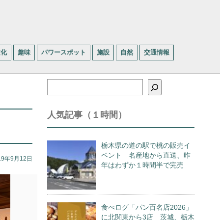
文化
趣味
パワースポット
施設
自然
交通情報
検
索
人気記事（１時間）
栃木県の道の駅で桃の販売イ
ベント 名産地から直送、昨
19年9月12日
年はわずか１時間半で完売
食べログ「パン百名店2026」
に北関東から3店 茨城、栃木