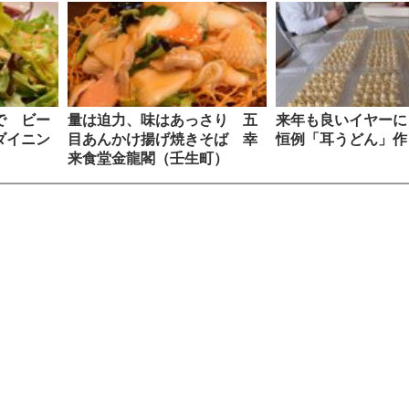
で ビー
量は迫力、味はあっさり 五
来年も良いイヤーに
ダイニン
目あんかけ揚げ焼きそば 幸
恒例「耳うどん」作
来食堂金龍閣（壬生町）