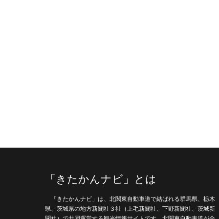
「きたかんナビ」とは
「きたかんナビ」は、北関東自動車道で結ばれる群馬県、栃木
県、茨城県の地方新聞社３社（上毛新聞社、下野新聞社、茨城新
聞社）で共同運営する観光情報サイトです。北関東自動車道が全