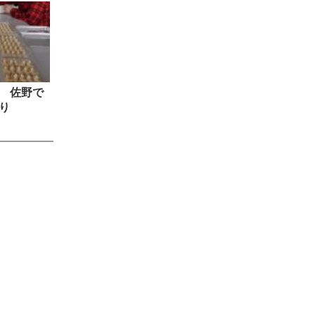
 佐野で
り