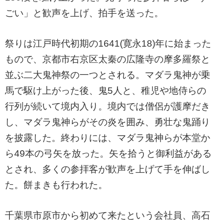
ごい」と歓声を上げ、拍手を送った。
祭りは江戸時代初期の1641(寛永18)年に始まった
もので、京都市右京区太秦の広隆寺の摩多羅祭と
並ぶ二大鬼神祭の一つとされる。マダラ鬼神が乗
馬で駆け上がった後、鬼5人と、稚児や地侍らの
行列が続いて境内入り。境内では僧侶が護摩だき
し、マダラ鬼神らがその炎を囲み、勇壮な鬼踊り
を披露した。終わりには、マダラ鬼神らが本堂か
ら49本の弓矢を放った。矢を拾うと御利益がある
とされ、多くの参拝客が歓声を上げて手を伸ばし
た。餅まきも行われた。
千葉県市原市から初めて来たという会社員、高石