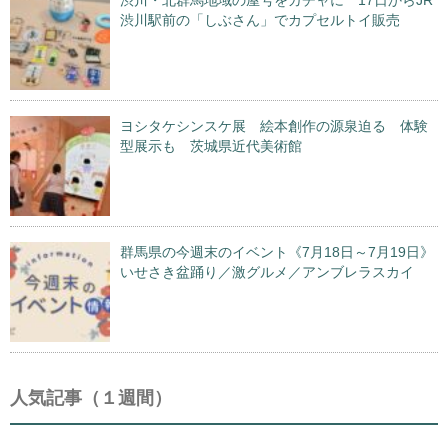
渋川・北群馬地域の屋号をガチャに 17日からJR
渋川駅前の「しぶさん」でカプセルトイ販売
ヨシタケシンスケ展 絵本創作の源泉迫る 体験
型展示も 茨城県近代美術館
群馬県の今週末のイベント《7月18日～7月19日》
いせさき盆踊り／激グルメ／アンブレラスカイ
人気記事（１週間）