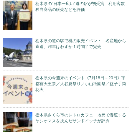
栃木県の“日本一広い”道の駅が初受賞 利用客数、
独自商品の販売などを評価
栃木県の道の駅で桃の販売イベント 名産地から
直送、昨年はわずか１時間半で完売
栃木県の今週末のイベント《7月18日～20日》宇
都宮天王祭／大谷夏祭り／小山祇園祭／益子手筒
花火
栃木県さくら市のレトロカフェ 地元で養殖する
ヤシオマスを挟んだサンドイッチが評判