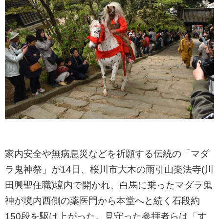
家内安全や無病息災などを祈願する伝統の「マダ
ラ鬼神祭」が14日、桜川市大木の雨引山楽法寺(川
田興聖住職)境内で開かれ、白馬に乗ったマダラ鬼
神が境内西側の薬医門から本堂へと続く石段約
150段を駆け上がった。見守った参拝者らは「す