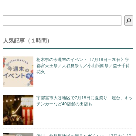
検
索
人気記事（１時間）
栃木県の今週末のイベント《7月18日～20日》宇
都宮天王祭／大谷夏祭り／小山祇園祭／益子手筒
花火
宇都宮市大谷地区で7月18日に夏祭り 屋台、キッ
チンカーなど40店舗の出店も