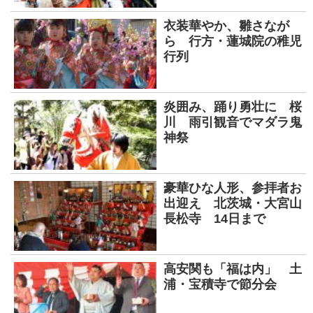
衣装華やか、雛さなが
ら 行方・蓮城院の稚児
行列
炎囲み、踊り勇壮に 桜
川 雨引観音でマダラ鬼
神祭
豪華ひな人形、参拝者お
出迎え 北茨城・大宮山
長松寺 14日まで
高安関も「福は内」 土
浦・宝積寺で節分会