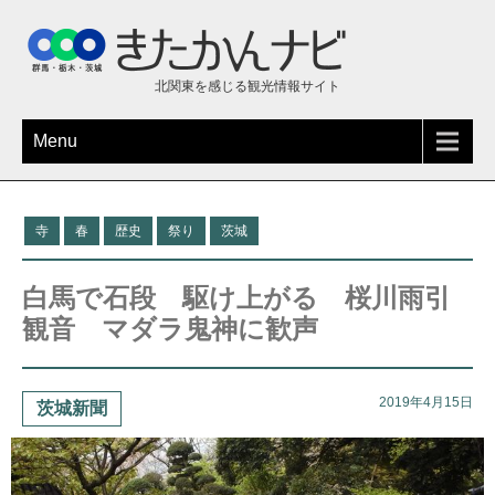
北関東を感じる観光情報サイト
Menu
寺
春
歴史
祭り
茨城
白馬で石段 駆け上がる 桜川雨引
観音 マダラ鬼神に歓声
2019年4月15日
茨城新聞