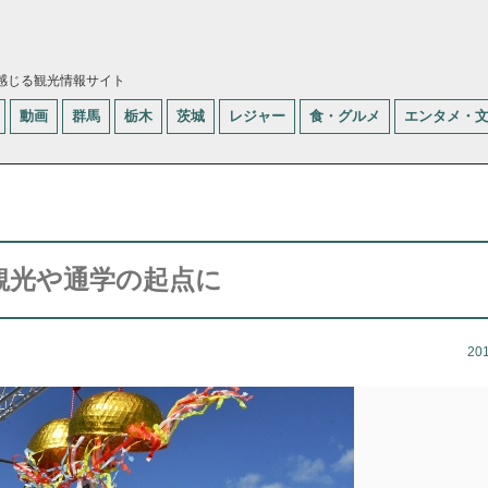
感じる観光情報サイト
動画
群馬
栃木
茨城
レジャー
食・グルメ
エンタメ・
 観光や通学の起点に
20