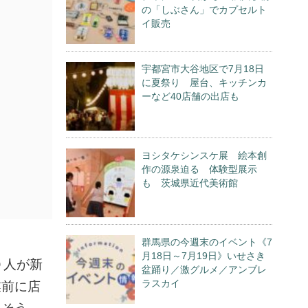
の「しぶさん」でカプセルト
イ販売
宇都宮市大谷地区で7月18日
に夏祭り 屋台、キッチンカ
ーなど40店舗の出店も
ヨシタケシンスケ展 絵本創
作の源泉迫る 体験型展示
も 茨城県近代美術館
群馬県の今週末のイベント《7
月18日～7月19日》いせさき
０人が新
盆踊り／激グルメ／アンブレ
ラスカイ
業前に店