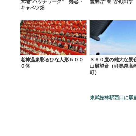
大地“パッチワーク” 嬬恋・
雪解け"春"が顔出す
キャベツ畑
老神温泉彩るひな人形５００
３６０度の雄大な景
０体
山展望台（群馬県高
町）
東武館林駅西口に駅