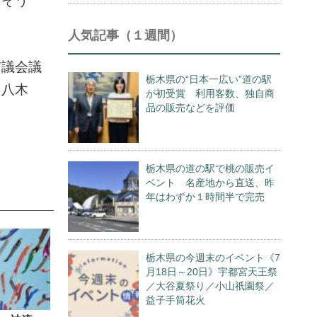
りそう
人気記事（１週間）
市議会議
栃木県の“日本一広い”道の駅
る八木
が初受賞 利用客数、独自商
品の販売などを評価
栃木県の道の駅で桃の販売イ
ベント 名産地から直送、昨
年はわずか１時間半で完売
栃木県の今週末のイベント《7
月18日～20日》宇都宮天王祭
／大谷夏祭り／小山祇園祭／
益子手筒花火