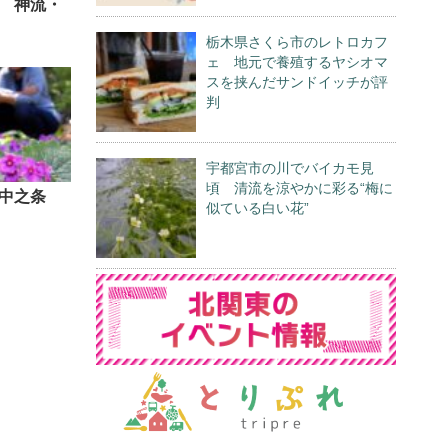
 神流・
栃木県さくら市のレトロカフ
ェ 地元で養殖するヤシオマ
スを挟んだサンドイッチが評
判
宇都宮市の川でバイカモ見
頃 清流を涼やかに彩る“梅に
中之条
似ている白い花”