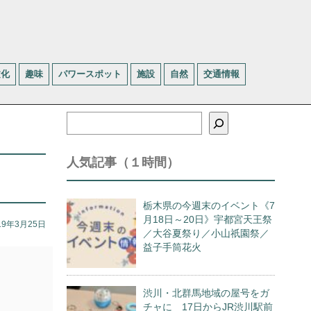
文化
趣味
パワースポット
施設
自然
交通情報
検
索
人気記事（１時間）
栃木県の今週末のイベント《7
月18日～20日》宇都宮天王祭
19年3月25日
／大谷夏祭り／小山祇園祭／
益子手筒花火
渋川・北群馬地域の屋号をガ
チャに 17日からJR渋川駅前