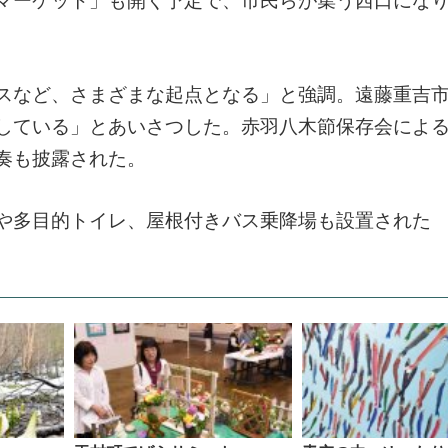
マーケット」も開く予定で、市民らが集う西口にな
スなど、さまざまな起点となる」と強調。遠藤重吉
している」とあいさつした。赤羽八木節保存会によ
奏も披露された。
や多目的トイレ、屋根付きバス乗降場も設置された