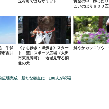
玉村町でばらサミット
青空の中 ゆったり
こいのぼり８００匹
色 牛伏
《まち歩き・里歩き》スター
鮮やかカッコソウ 
崎市吉井
ト 韮川スポーツ広場（太田
市東長岡町） 地域見守る銅
像の犬
前広場完成 新たな拠点に 100人が祝福