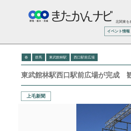
北関東を
イベント情報
春
群馬
東武館林駅
西口駅前広場
東武館林駅西口駅前広場が完成
上毛新聞