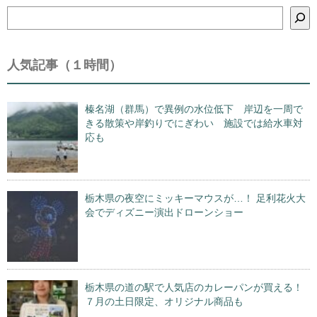
検
索
人気記事（１時間）
榛名湖（群馬）で異例の水位低下 岸辺を一周で
きる散策や岸釣りでにぎわい 施設では給水車対
応も
栃木県の夜空にミッキーマウスが…！ 足利花火大
会でディズニー演出ドローンショー
栃木県の道の駅で人気店のカレーパンが買える！
７月の土日限定、オリジナル商品も