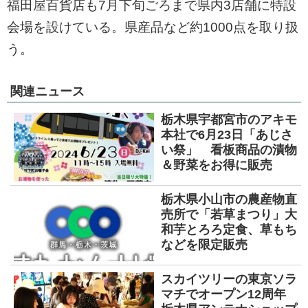
福田屋百貨店も7月下旬ごろまで県内3店舗に特設
会場を設けている。県産品など約1000点を取り扱
う。
関連ニュース
栃木県宇都宮市のアキモ
本社で6月23日「あじさ
い祭」 看板商品の漬物
＆野菜をお得に販売
栃木県小山市の農産物直
売所で「若草まつり」大
和芋とろろ定食、草もち
などを限定販売
スカイツリーの東京ソラ
マチでオープン12周年