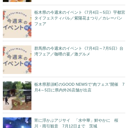
栃木県の今週末のイベント《7月4日～5日》宇都宮
タイフェスティバル／紫陽花まつり／カレーパン
フェア
群馬県の今週末のイベント《7月4日～7月5日》台
湾フェア／咖哩の宴／激グルメ
栃木県那須町のGOOD NEWSで“肉フェス”開催 7
月4～5日に県内外26店舗が出店
宵に浮かぶアジサイ 「水中華」鮮やかに 桜
川・雨引観音 7月12日まで 茨城