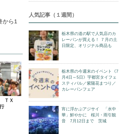
人気記事（１週間）
終から1
栃木県の道の駅で人気店のカ
レーパンが買える！ ７月の土
日限定、オリジナル商品も
栃木県の今週末のイベント《7
月4日～5日》宇都宮タイフェ
スティバル／紫陽花まつり／
カレーパンフェア
Ｒ ＴＸ
行
宵に浮かぶアジサイ 「水中
華」鮮やかに 桜川・雨引観
音 7月12日まで 茨城