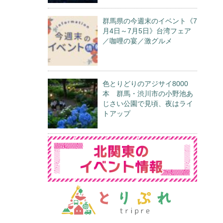
群馬県の今週末のイベント《7
月4日～7月5日》台湾フェア
／咖哩の宴／激グルメ
色とりどりのアジサイ8000
本 群馬・渋川市の小野池あ
じさい公園で見頃、夜はライ
トアップ