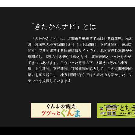
「きたかんナビ」とは
「きたかんナビ」は、北関東自動車道で結ばれる群馬県、栃木
県、茨城県の地方新聞社３社（上毛新聞社、下野新聞社、茨城新
聞社）で共同運営する観光情報サイトです。北関東自動車道が全
線開通し、3県の行き来が手軽となり、北関東圏といったものが
できつつあります。こういった背景の下、3県それぞれの地方
紙、上毛新聞、下野新聞、茨城新聞が協力して、この北関東圏の
魅力を掘り起こし、地方新聞社ならではの取材力を活かしたコン
テンツを提供していきます。