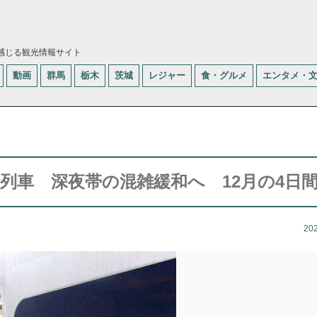
感じる観光情報サイト
動画
群馬
栃木
茨城
レジャー
食・グルメ
エンタメ・
時列車 深夜帯の混雑緩和へ 12月の4日
20