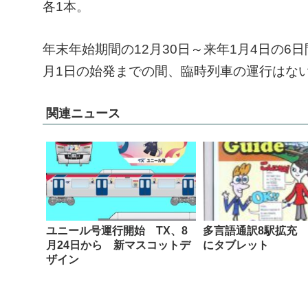
各1本。
年末年始期間の12月30日～来年1月4日の6
月1日の始発までの間、臨時列車の運行はな
関連ニュース
ユニール号運行開始 TX、8
多言語通訳8駅拡充 
月24日から 新マスコットデ
にタブレット
ザイン