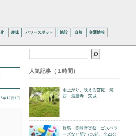
文化
趣味
パワースポット
施設
自然
交通情報
検
索
人気記事（１時間）
間
雨上がり、映える苔庭 筑
西・最勝寺 茨城
25年12月1日
群馬・高崎音楽祭 ゴスペラ
ーズなど新たに8組、全23公