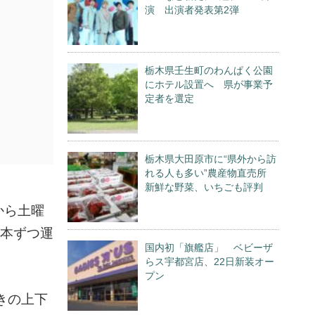
演 出演者発表第2弾
栃木県壬生町のわんぱく公園
にホテル設置へ 県が事業予
定者を選定
栃木県大田原市に“県外から訪
れる人も多い”農産物直売所
新鮮な野菜、いちごも評判
から土曜
1本ずつ運
国内初「旗艦店」 ベビーザ
らス宇都宮店、22日新装オー
プン
きの上下