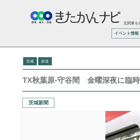
北関東を
イベント情報
茨城
鉄道
TX秋葉原-守谷間 金曜深夜に臨
茨城新聞