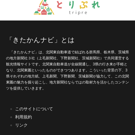
「きたかんナビ」とは
「きたかんナビ」は、北関東自動車道で結ばれる群馬県、栃木県、茨城県
の地方新聞社３社（上毛新聞社、下野新聞社、茨城新聞社）で共同運営する
観光情報サイトです。北関東自動車道が全線開通し、3県の行き来が手軽と
なり、北関東圏といったものができつつあります。こういった背景の下、3
県それぞれの地方紙、上毛新聞、下野新聞、茨城新聞が協力して、この北関
東圏の魅力を掘り起こし、地方新聞社ならではの取材力を活かしたコンテン
ツを提供していきます。
このサイトについて
利用規約
リンク