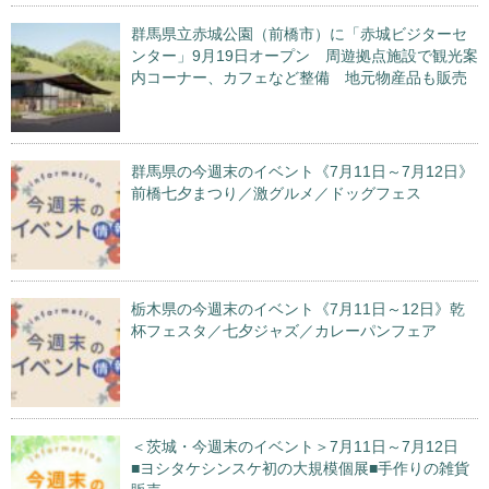
群馬県立赤城公園（前橋市）に「赤城ビジターセ
ンター」9月19日オープン 周遊拠点施設で観光案
内コーナー、カフェなど整備 地元物産品も販売
群馬県の今週末のイベント《7月11日～7月12日》
前橋七夕まつり／激グルメ／ドッグフェス
栃木県の今週末のイベント《7月11日～12日》乾
杯フェスタ／七夕ジャズ／カレーパンフェア
＜茨城・今週末のイベント＞7月11日～7月12日
■ヨシタケシンスケ初の大規模個展■手作りの雑貨