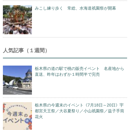
みこし練り歩く 常総、水海道祇園祭が開幕
人気記事（１週間）
栃木県の道の駅で桃の販売イベント 名産地から
直送、昨年はわずか１時間半で完売
栃木県の今週末のイベント《7月18日～20日》宇
都宮天王祭／大谷夏祭り／小山祇園祭／益子手筒
花火