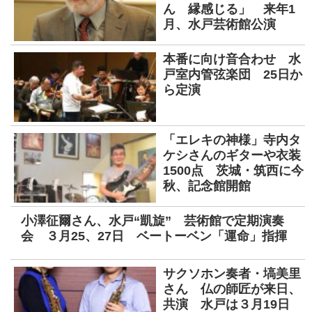
ん 縁感じる」 来年1
月、水戸芸術館公演
本番に向け音合わせ 水
戸室内管弦楽団 25日か
ら定演
「エレキの神様」寺内タ
ケシさんのギターや衣装
1500点 茨城・筑西に今
秋、記念館開館
小澤征爾さん、水戸“凱旋” 芸術館で定期演奏
会 ３月25、27日 ベートーベン「運命」指揮
サクソホン奏者・塙美里
さん 仏の師匠が来日、
共演 水戸は３月19日