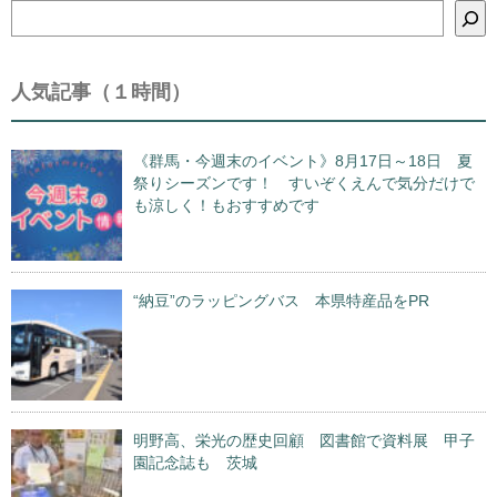
検
索
人気記事（１時間）
《群馬・今週末のイベント》8月17日～18日 夏
祭りシーズンです！ すいぞくえんで気分だけで
も涼しく！もおすすめです
“納豆”のラッピングバス 本県特産品をPR
明野高、栄光の歴史回顧 図書館で資料展 甲子
園記念誌も 茨城