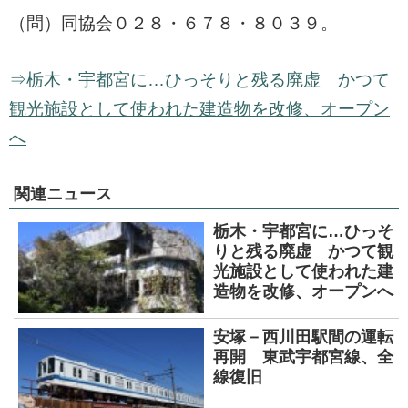
（問）同協会０２８・６７８・８０３９。
⇒栃木・宇都宮に…ひっそりと残る廃虚 かつて
観光施設として使われた建造物を改修、オープン
へ
関連ニュース
栃木・宇都宮に…ひっそ
りと残る廃虚 かつて観
光施設として使われた建
造物を改修、オープンへ
安塚－西川田駅間の運転
再開 東武宇都宮線、全
線復旧