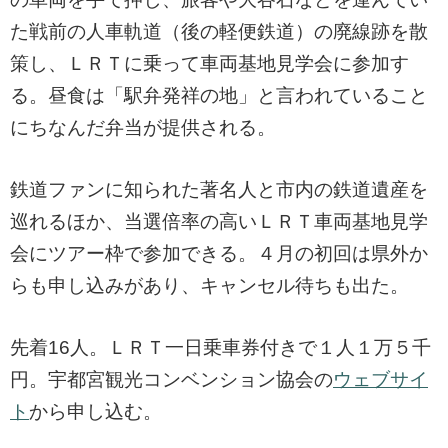
た戦前の人車軌道（後の軽便鉄道）の廃線跡を散
策し、ＬＲＴに乗って車両基地見学会に参加す
る。昼食は「駅弁発祥の地」と言われていること
にちなんだ弁当が提供される。
鉄道ファンに知られた著名人と市内の鉄道遺産を
巡れるほか、当選倍率の高いＬＲＴ車両基地見学
会にツアー枠で参加できる。４月の初回は県外か
らも申し込みがあり、キャンセル待ちも出た。
先着16人。ＬＲＴ一日乗車券付きで１人１万５千
円。宇都宮観光コンベンション協会の
ウェブサイ
ト
から申し込む。