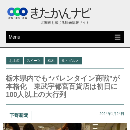
北関東を感じる観光情報サイト
Menu
お土産
スイーツ
栃木
食・グルメ
栃木県内でも“バレンタイン商戦”が
本格化 東武宇都宮百貨店は初日に
100人以上の大行列
2024年1月24日
下野新聞