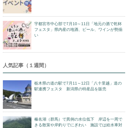
宇都宮市中心部で7月10～11日「地元の酒で乾杯
フェスタ」県内産の地酒、ビール、ワインが勢揃
い
人気記事（１週間）
栃木県の道の駅で7月11～12日「八十里越」道の
駅連携フェスタ 新潟県の特産品を販売
榛名湖（群馬）で異例の水位低下 岸辺を一周で
きる散策や岸釣りでにぎわい 施設では給水車対