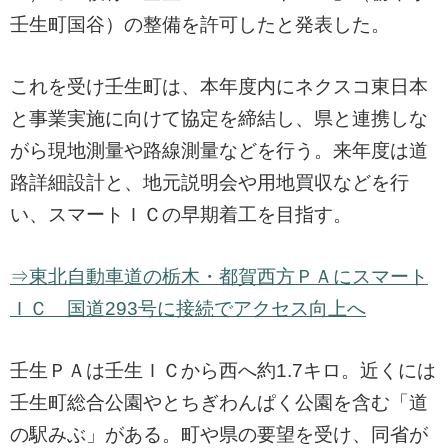
壬生町国谷）の整備を許可したと発表した。
これを受け壬生町は、本年度内にネクスコ東日本
と事業実施に向けて協定を締結し、県と連携しな
がら現地測量や路線測量などを行う。来年度は道
路詳細設計と、地元説明会や用地買収などを行
い、スマートＩＣの早期着工を目指す。
⇒東北自動車道の栃木・都賀西方ＰＡにスマート
ＩＣ 国道293号に接続でアクセス向上へ
壬生ＰＡは壬生ＩＣから西へ約1.7キロ。近くには
壬生町総合公園やとちぎわんぱく公園を含む「道
の駅みぶ」がある。町や県の要望を受け、同省が