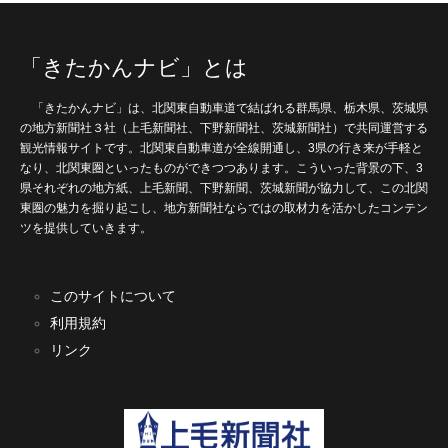
「きたかんナビ」とは
「きたかんナビ」は、北関東自動車道で結ばれる群馬県、栃木県、茨城県
の地方新聞社３社（上毛新聞社、下野新聞社、茨城新聞社）で共同運営する
観光情報サイトです。北関東自動車道が全線開通し、3県の行き来が手軽と
なり、北関東圏といったものができつつあります。こういった背景の下、3
県それぞれの地方紙、上毛新聞、下野新聞、茨城新聞が協力して、この北関
東圏の魅力を掘り起こし、地方新聞社ならではの取材力を活かしたコンテン
ツを提供していきます。
このサイトについて
利用規約
リンク