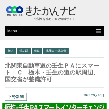
北関東を感じる観光情報サイト
Menu
栃木
道の駅
道路
北関東自動車道
北関東自動車道の壬生ＰＡにスマー
トＩＣ 栃木・壬生の道の駅周辺、
国交省が整備許可
2023年9月10日
下野新聞