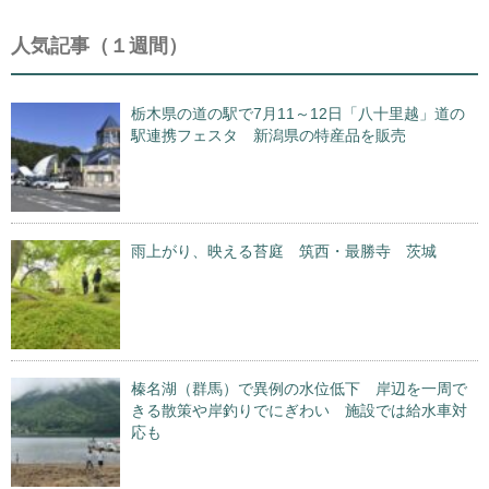
人気記事（１週間）
栃木県の道の駅で7月11～12日「八十里越」道の
駅連携フェスタ 新潟県の特産品を販売
雨上がり、映える苔庭 筑西・最勝寺 茨城
榛名湖（群馬）で異例の水位低下 岸辺を一周で
きる散策や岸釣りでにぎわい 施設では給水車対
応も