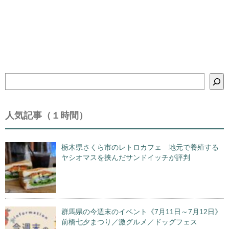
検
索
人気記事（１時間）
栃木県さくら市のレトロカフェ 地元で養殖する
ヤシオマスを挟んだサンドイッチが評判
群馬県の今週末のイベント《7月11日～7月12日》
前橋七夕まつり／激グルメ／ドッグフェス