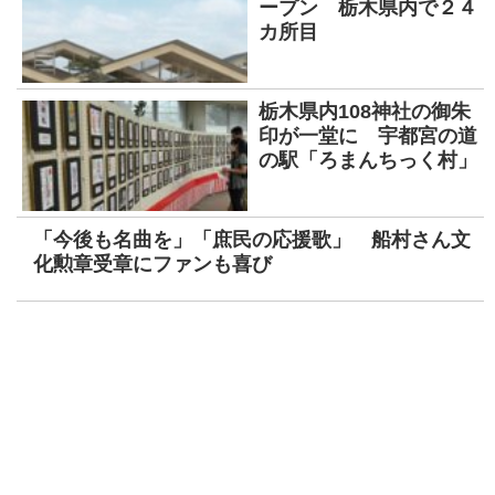
ープン 栃木県内で２４
カ所目
栃木県内108神社の御朱
印が一堂に 宇都宮の道
の駅「ろまんちっく村」
「今後も名曲を」「庶民の応援歌」 船村さん文
化勲章受章にファンも喜び