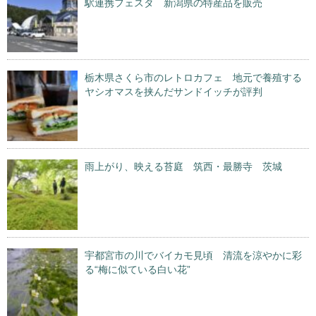
駅連携フェスタ 新潟県の特産品を販売
栃木県さくら市のレトロカフェ 地元で養殖する
ヤシオマスを挟んだサンドイッチが評判
雨上がり、映える苔庭 筑西・最勝寺 茨城
宇都宮市の川でバイカモ見頃 清流を涼やかに彩
る“梅に似ている白い花”