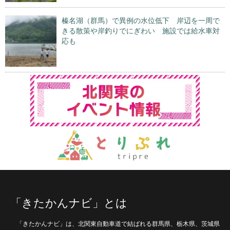
榛名湖（群馬）で異例の水位低下 岸辺を一周で
きる散策や岸釣りでにぎわい 施設では給水車対
応も
「きたかんナビ」とは
「きたかんナビ」は、北関東自動車道で結ばれる群馬県、栃木県、茨城県