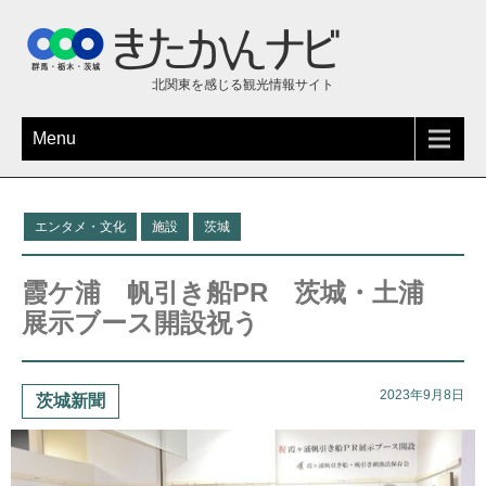
北関東を感じる観光情報サイト
Menu
エンタメ・文化
施設
茨城
霞ケ浦 帆引き船PR 茨城・土浦
展示ブース開設祝う
2023年9月8日
茨城新聞