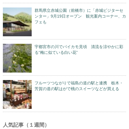
群馬県立赤城公園（前橋市）に「赤城ビジターセ
ンター」9月19日オープン 観光案内コーナー、カ
フェも
宇都宮市の川でバイカモ見頃 清流を涼やかに彩
る“梅に似ている白い花”
フルーツつながりで福島の道の駅と連携 栃木・
芳賀の道の駅はがで桃のスイーツなどが買える
人気記事（１週間）