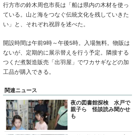
行方市の鈴木周也市長は「船は県内の木材を使っ
ている。山と海をつなぐ伝統文化を残していきた
い」と、それぞれ祝辞を述べた。
開設時間は午前9時～午後5時。入場無料。物販は
ないが、定期的に展示替えを行う予定。隣接する
つくだ煮製造販売「出羽屋」でワカサギなどの加
工品が購入できる。
関連ニュース
夜の図書館探検 水戸で
親子ら 怪談読み聞かせ
も