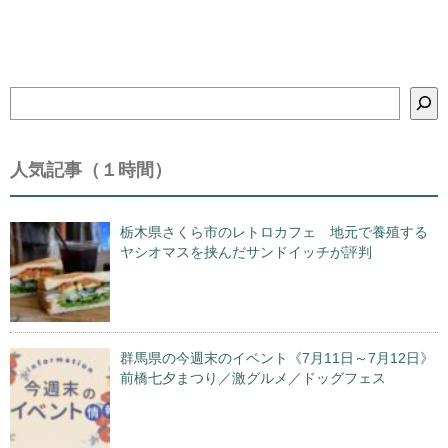
検
索
人気記事（１時間）
栃木県さくら市のレトロカフェ 地元で養殖する
ヤシオマスを挟んだサンドイッチが評判
群馬県の今週末のイベント《7月11日～7月12日》
前橋七夕まつり／激グルメ／ドッグフェス