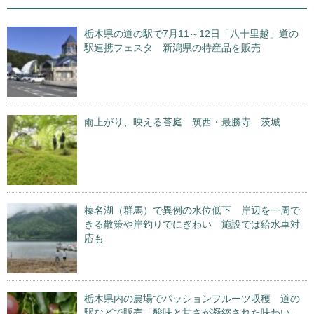
栃木県の道の駅で7月11～12日「八十里越」道の
駅連携フェスタ 新潟県の特産品を販売
雨上がり、映える苔庭 筑西・最勝寺 茨城
榛名湖（群馬）で異例の水位低下 岸辺を一周で
きる散策や岸釣りでにぎわい 施設では給水車対
応も
栃木県内の農場でパッションフルーツ収穫 道の
駅などで販売「酸味と甘さが凝縮された味わい」