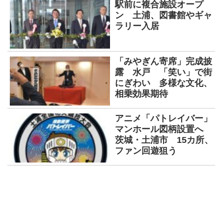
駅前に複合施設オープ
ン 土浦、図書館やギャ
ラリー入居
「みやぎん寄席」完成披
露 水戸 「笑い」で街
にぎわい 多様な文化、
相乗効果期待
アニメ「パトレイバー」
マンホール図柄設置へ
茨城・土浦市 15カ所、
ファン回遊狙う