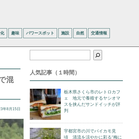
文化
趣味
パワースポット
施設
自然
交通情報
検
索
人気記事（１時間）
で混
栃木県さくら市のレトロカフ
ェ 地元で養殖するヤシオマ
スを挟んだサンドイッチが評
23年8月15日
判
宇都宮市の川でバイカモ見
頃 清流を涼やかに彩る“梅に