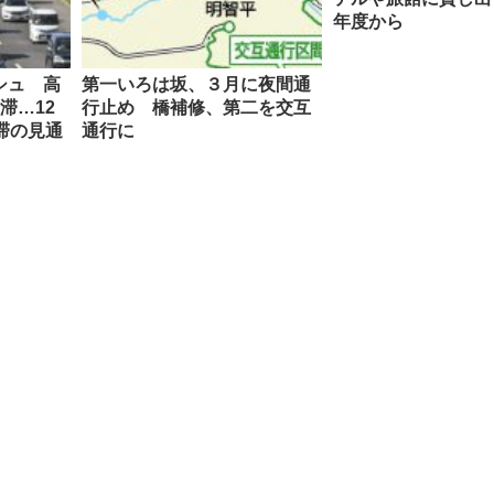
年度から
シュ 高
第一いろは坂、３月に夜間通
滞…12
行止め 橋補修、第二を交互
滞の見通
通行に