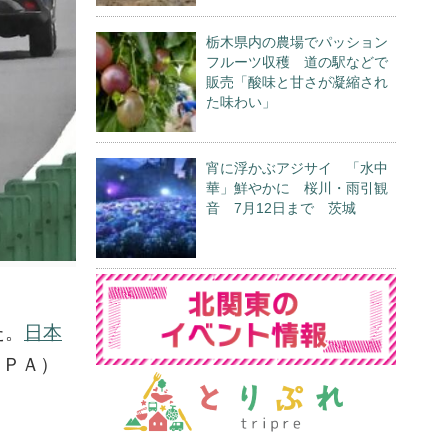
栃木県内の農場でパッション
フルーツ収穫 道の駅などで
販売「酸味と甘さが凝縮され
た味わい」
宵に浮かぶアジサイ 「水中
華」鮮やかに 桜川・雨引観
音 7月12日まで 茨城
た。
日本
（ＰＡ）