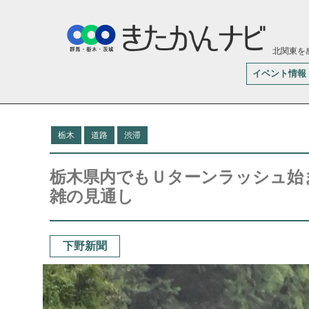
北関東を
イベント情報
栃木
道路
渋滞
栃木県内でもＵターンラッシュ始ま
雑の見通し
下野新聞