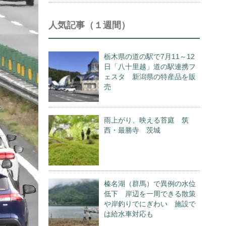
人気記事（１週間）
栃木県の道の駅で7月11～12
日「八十里越」道の駅連携フ
ェスタ 新潟県の特産品を販
売
雨上がり、映える苔庭 筑
西・最勝寺 茨城
榛名湖（群馬）で異例の水位
低下 岸辺を一周できる散策
や岸釣りでにぎわい 施設で
は給水車対応も