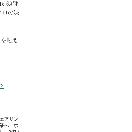
西那須野
キロの渋
クを迎え
？
ェアリン
業へ ホ
、2017