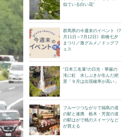
似ている白い花”
群馬県の今週末のイベント《7
月11日～7月12日》前橋七夕
まつり／激グルメ／ドッグフ
ェス
“日本三名瀑”の日光・華厳の
滝に虹 水しぶきが生んだ絶
景「９月は出現確率が高い」
フルーツつながりで福島の道
の駅と連携 栃木・芳賀の道
の駅はがで桃のスイーツなど
が買える