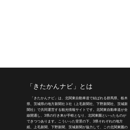
「きたかんナビ」とは
「きたかんナビ」は、北関東自動車道で結ばれる群馬県、栃木
県、茨城県の地方新聞社３社（上毛新聞社、下野新聞社、茨城新
聞社）で共同運営する観光情報サイトです。北関東自動車道が全
線開通し、3県の行き来が手軽となり、北関東圏といったものが
できつつあります。こういった背景の下、3県それぞれの地方
紙、上毛新聞、下野新聞、茨城新聞が協力して、この北関東圏の