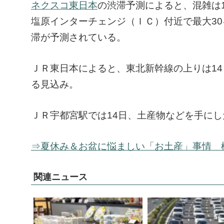
ネクスコ東日本
の渋滞予測によると、混雑は
塩原インターチェンジ（ＩＣ）付近で最大30
滞が予測されている。
ＪＲ東日本によると、東北新幹線の上りは14
る見込み。
ＪＲ宇都宮駅では14日、土産物などを手に
⇒夏休み＆お盆に悩ましい「お土産」事情 
関連ニュース