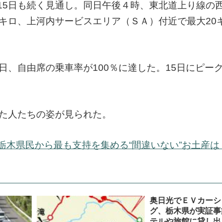
15日も続く見通し。同日午後４時、東北道上り線の
キロ、上河内サービスエリア（ＳＡ）付近で最大20
日、自由席の乗車率が100％に達した。15日にピー
した人たちの姿が見られた。
栃木県民から最も支持を集める“間違いない”お土産は
奥日光でＥＶカーシ
グ、栃木県が実証事
テルや旅館に貸し出し