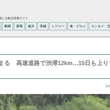
感じる観光情報サイト
動画
群馬
栃木
茨城
レジャー
食・グルメ
エンタメ・
る 高速道路で渋滞12km…15日も上り
20