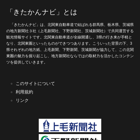
「きたかんナビ」とは
「きたかんナビ」は、北関東自動車道で結ばれる群馬県、栃木県、茨城県
の地方新聞社３社（上毛新聞社、下野新聞社、茨城新聞社）で共同運営する
観光情報サイトです。北関東自動車道が全線開通し、3県の行き来が手軽と
なり、北関東圏といったものができつつあります。こういった背景の下、3
県それぞれの地方紙、上毛新聞、下野新聞、茨城新聞が協力して、この北関
東圏の魅力を掘り起こし、地方新聞社ならではの取材力を活かしたコンテン
ツを提供していきます。
このサイトについて
利用規約
リンク