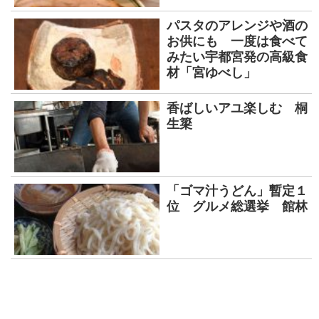
パスタのアレンジや酒の
お供にも 一度は食べて
みたい宇都宮発の高級食
材「宮ゆべし」
香ばしいアユ楽しむ 桐
生簗
「ゴマ汁うどん」暫定１
位 グルメ総選挙 館林