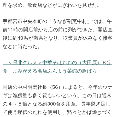
理を求め、飲食店などがにぎわいを見せた。
宇都宮市中央本町の「うなぎ割烹中村」では、午
前11時の開店前から店の前に列ができた。開店直
後に約40席が満席となり、従業員が休みなく接客
などに当たった。
⇒＜県北グルメ＞中華そばおおの（大田原）Ｂ定
食 よみがえる名店ふんよう菜館の豚ばら
同店の中村明宏社長（56）によると、今年のウナ
ギは漁獲量も多く質もいいという。この日は通常
の４～５倍となる約300食を用意。長年継ぎ足し
て使う秘伝のたれを使用し、黙々とかば焼きづく