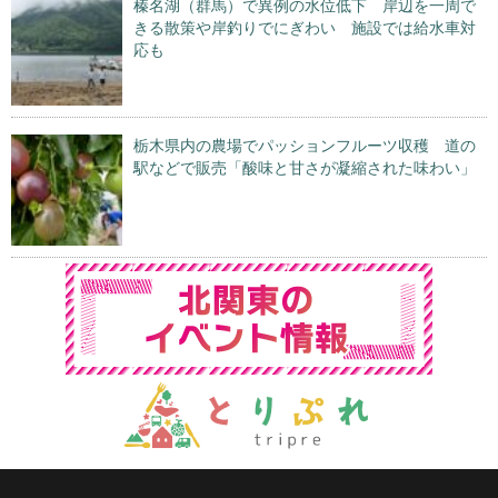
榛名湖（群馬）で異例の水位低下 岸辺を一周で
きる散策や岸釣りでにぎわい 施設では給水車対
応も
栃木県内の農場でパッションフルーツ収穫 道の
駅などで販売「酸味と甘さが凝縮された味わい」