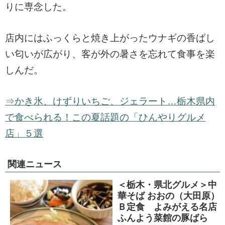
りに専念した。
店内にはふっくらと焼き上がったウナギの香ばし
い匂いが広がり、客が外の暑さを忘れて食事を楽
しんだ。
⇒かき氷、けずりいちご、ジェラート…栃木県内
で食べられる！この夏話題の「ひんやりグルメ
店」５選
関連ニュース
＜栃木・県北グルメ＞中
華そば おおの（大田原）
Ｂ定食 よみがえる名店
ふんよう菜館の豚ばら