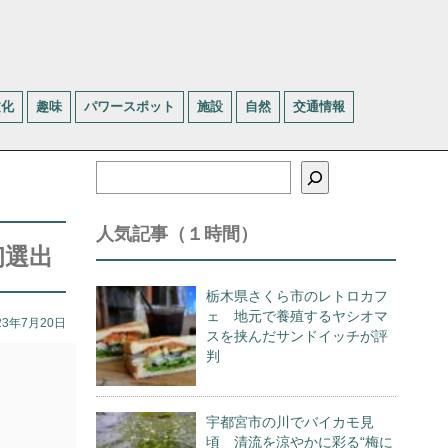
文化
趣味
パワースポット
施設
自然
交通情報
検
索
人気記事（１時間）
初選出
栃木県さくら市のレトロカフ
ェ 地元で養殖するヤシオマ
23年7月20日
スを挟んだサンドイッチが評
判
宇都宮市の川でバイカモ見
頃 清流を涼やかに彩る“梅に