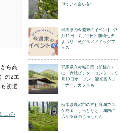
似ている白い花”
群馬県の今週末のイベント《7
月11日～7月12日》前橋七夕
まつり／激グルメ／ドッグフ
ェス
ーから高
群馬県立赤城公園（前橋市）
に「赤城ビジターセンター」9
）の2エ
月19日オープン 観光案内コ
ーナー、カフェも
れも初選
栃木県鹿沼市の神社庭園でコ
ケ見頃 しっとりと…園内に
鳥 コの
広がる緑のじゅうたん