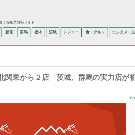
感じる観光情報サイト
動画
群馬
栃木
茨城
レジャー
食・グルメ
エンタメ・
に北関東から２店 茨城、群馬の実力店が
20