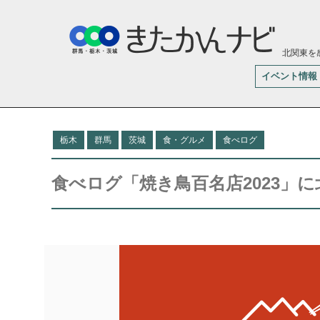
北関東を
イベント情報
栃木
群馬
茨城
食・グルメ
食べログ
食べログ「焼き鳥百名店2023」