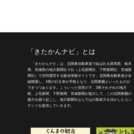
「きたかんナビ」とは
「きたかんナビ」は、北関東自動車道で結ばれる群馬県、栃木
県、茨城県の地方新聞社３社（上毛新聞社、下野新聞社、茨城新
聞社）で共同運営する観光情報サイトです。北関東自動車道が全
線開通し、3県の行き来が手軽となり、北関東圏といったものが
できつつあります。こういった背景の下、3県それぞれの地方
紙、上毛新聞、下野新聞、茨城新聞が協力して、この北関東圏の
魅力を掘り起こし、地方新聞社ならではの取材力を活かしたコン
テンツを提供していきます。