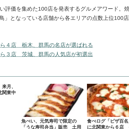
い評価を集めた100店を発表するグルメアワード。焼
鳥」となっている店舗から各エリアの点数上位100
。
から４店 栃木、群馬の名店が選ばれる
から３店 茨城、群馬の人気店が初選出
 来月、
北関東中
魚べい、元気寿司で限定の
食べログ「ピザ百名店
「うな寿司弁当」販売 土用
に北関東から６店 