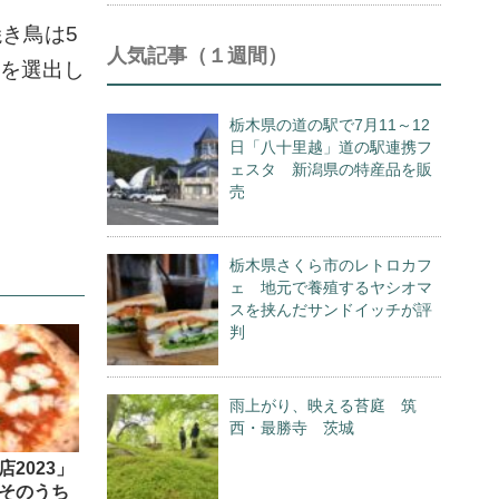
き鳥は5
人気記事（１週間）
店を選出し
栃木県の道の駅で7月11～12
日「八十里越」道の駅連携フ
ェスタ 新潟県の特産品を販
売
栃木県さくら市のレトロカフ
ェ 地元で養殖するヤシオマ
スを挟んだサンドイッチが評
判
雨上がり、映える苔庭 筑
西・最勝寺 茨城
2023」
そのうち