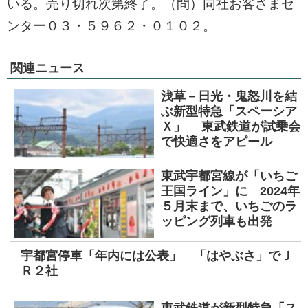
いる。売り切れ次第終了。（問）同社お客さまセ
ンター０３・５９６２・０１０２。
関連ニュース
浅草－日光・鬼怒川を結
ぶ新型特急「スペーシア
Ｘ」 東武鉄道が試乗会
で快適さをアピール
東武宇都宮線が「いちご
王国ライン」に 2024年
５月末まで、いちごのラ
ッピング列車も出発
宇都宮停車「年内には公表」 「はやぶさ」でＪ
Ｒ２社
東武鉄道が新型特急「ス