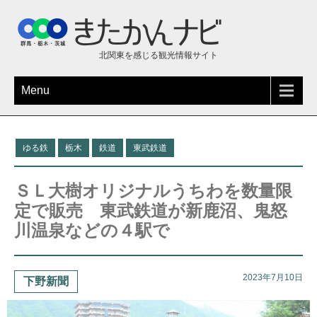
北関東を感じる観光情報サイト
Menu
ゆる鉄
栃木
鉄道
東武鉄道
ＳＬ大樹オリジナルうちわを数量限
定で販売 東武鉄道が新鹿沼、鬼怒
川温泉などの４駅で
2023年7月10日
下野新聞