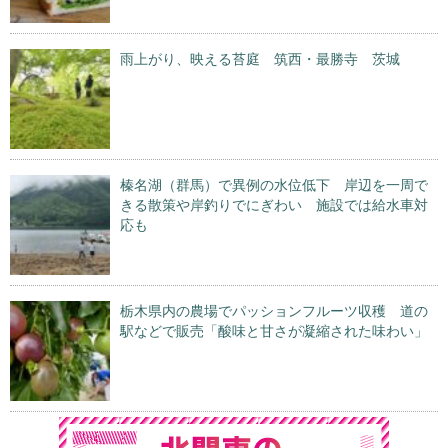
雨上がり、映える苔庭 筑西・最勝寺 茨城
榛名湖（群馬）で異例の水位低下 岸辺を一周で
きる散策や岸釣りでにぎわい 施設では給水車対
応も
栃木県内の農場でパッションフルーツ収穫 道の
駅などで販売「酸味と甘さが凝縮された味わい」