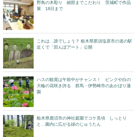
野鳥の木彫り 細部までこだわり 茨城町で作品
展 18日まで
これは…誰でしょう？ 栃木県那須塩原市の道の駅
近くで「田んぼアート」公開
ハスの観賞は午前中がチャンス！ ピンクや白の
大輪の花咲き誇る 群馬・伊勢崎市のあかぼり蓮
園
栃木県鹿沼市の神社庭園でコケ見頃 しっとり
と…園内に広がる緑のじゅうたん