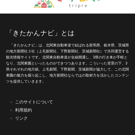
「きたかんナビ」とは
「きたかんナビ」は、北関東自動車道で結ばれる群馬県、栃木県、茨城県
の地方新聞社３社（上毛新聞社、下野新聞社、茨城新聞社）で共同運営する
観光情報サイトです。北関東自動車道が全線開通し、3県の行き来が手軽と
なり、北関東圏といったものができつつあります。こういった背景の下、3
県それぞれの地方紙、上毛新聞、下野新聞、茨城新聞が協力して、この北関
東圏の魅力を掘り起こし、地方新聞社ならではの取材力を活かしたコンテン
ツを提供していきます。
このサイトについて
利用規約
リンク