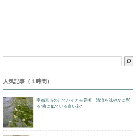
検
索
人気記事（１時間）
宇都宮市の川でバイカモ見頃 清流を涼やかに彩
る“梅に似ている白い花”