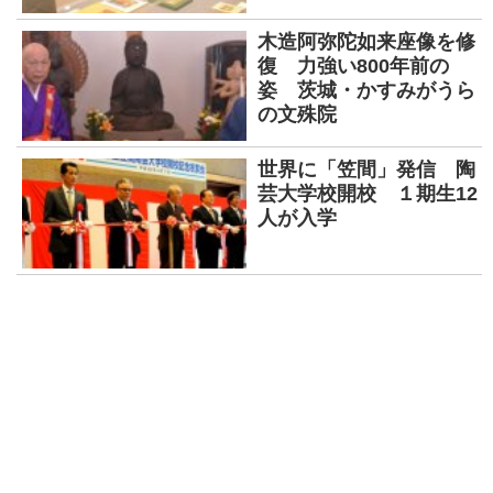
木造阿弥陀如来座像を修
復 力強い800年前の
姿 茨城・かすみがうら
の文殊院
世界に「笠間」発信 陶
芸大学校開校 １期生12
人が入学