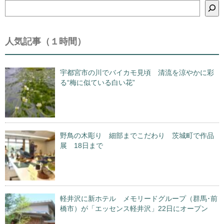
検
索
人気記事（１時間）
宇都宮市の川でバイカモ見頃 清流を涼やかに彩
る“梅に似ている白い花”
野鳥の木彫り 細部までこだわり 茨城町で作品
展 18日まで
軽井沢に新ホテル メモリードグループ（群馬･前
橋市）が「エッセンス軽井沢」22日にオープン