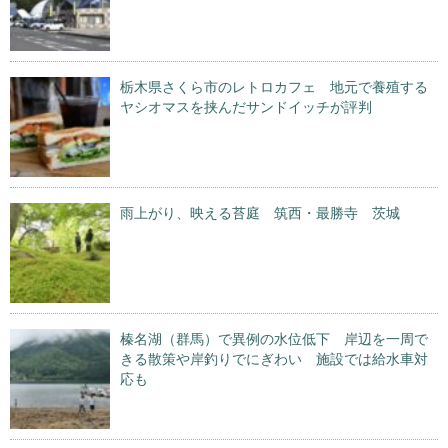
栃木県さくら市のレトロカフェ 地元で養殖する
ヤシオマスを挟んだサンドイッチが評判
雨上がり、映える苔庭 筑西・最勝寺 茨城
榛名湖（群馬）で異例の水位低下 岸辺を一周で
きる散策や岸釣りでにぎわい 施設では給水車対
応も