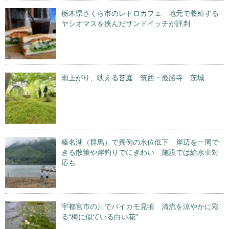
栃木県さくら市のレトロカフェ 地元で養殖する
ヤシオマスを挟んだサンドイッチが評判
雨上がり、映える苔庭 筑西・最勝寺 茨城
榛名湖（群馬）で異例の水位低下 岸辺を一周で
きる散策や岸釣りでにぎわい 施設では給水車対
応も
宇都宮市の川でバイカモ見頃 清流を涼やかに彩
る“梅に似ている白い花”