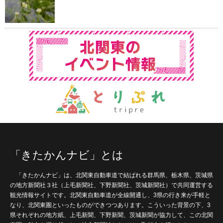
「きたかんナビ」とは
「きたかんナビ」は、北関東自動車道で結ばれる群馬県、栃木県、茨城県
の地方新聞社３社（上毛新聞社、下野新聞社、茨城新聞社）で共同運営する
観光情報サイトです。北関東自動車道が全線開通し、3県の行き来が手軽と
なり、北関東圏といったものができつつあります。こういった背景の下、3
県それぞれの地方紙、上毛新聞、下野新聞、茨城新聞が協力して、この北関