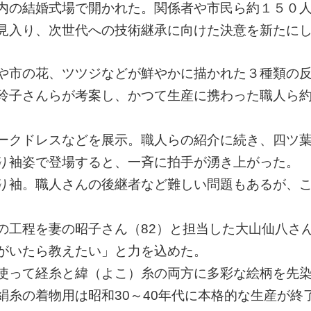
内の結婚式場で開かれた。関係者や市民ら約１５０
見入り、次世代への技術継承に向けた決意を新たに
や市の花、ツツジなどが鮮やかに描かれた３種類の
玲子さんらが考案し、かつて生産に携わった職人ら約
ークドレスなどを展示。職人らの紹介に続き、四ツ
り袖姿で登場すると、一斉に拍手が湧き上がった。
り袖。職人さんの後継者など難しい問題もあるが、
工程を妻の昭子さん（82）と担当した大山仙八さん
がいたら教えたい」と力を込めた。
使って経糸と緯（よこ）糸の両方に多彩な絵柄を先
糸の着物用は昭和30～40年代に本格的な生産が終