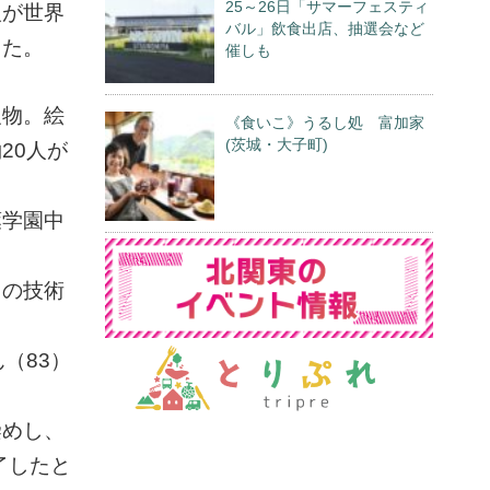
25～26日「サマーフェスティ
人が世界
バル」飲食出店、抽選会など
した。
催しも
反物。絵
《食いこ》うるし処 富加家
(茨城・大子町)
20人が
葉学園中
この技術
（83）
染めし、
了したと