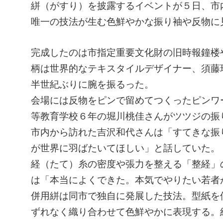
絣（がすり）を披露するイベントが５日、市
唯一の技法が生む色鮮やかな振り袖や反物に
完成したのは市指定重要文化財の旧時報鐘楼
柄は世界的なテキスタイルデザイナー、須藤
半世紀ぶりに腕を振るった。
会場には反物をピンで留めてつくったピンワ
等教育学校６年の堀川桃佳さんがツツジの振
市内から訪れた吉沢和代さんは「すてきな振
が世界に羽ばたいてほしい」と話していた。
経（たて）糸の密度や張力を整える「整経」の
は「本当によくできた。本気でやりたい若者
併用絣は同市で独自に発展した技法。型紙を
ずれなく織り合わせて色鮮やかに表現する。絹