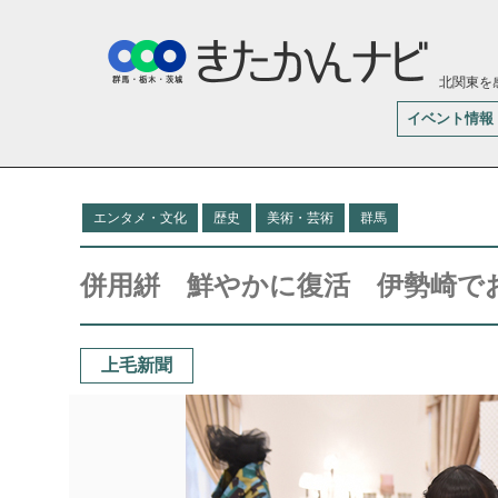
北関東を
イベント情報
エンタメ・文化
歴史
美術・芸術
群馬
併用絣 鮮やかに復活 伊勢崎で
上毛新聞