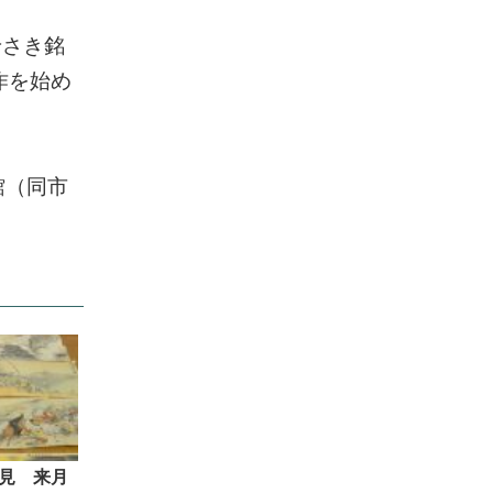
せさき銘
作を始め
。
館（同市
見 来月