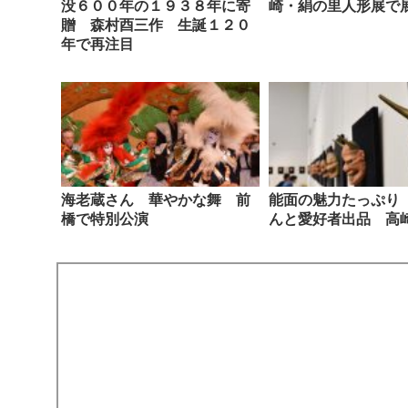
没６００年の１９３８年に寄
崎・絹の里人形展で
贈 森村酉三作 生誕１２０
年で再注目
海老蔵さん 華やかな舞 前
能面の魅力たっぷり
橋で特別公演
んと愛好者出品 高