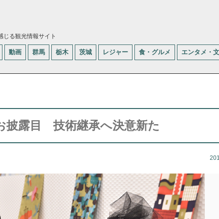
感じる観光情報サイト
動画
群馬
栃木
茨城
レジャー
食・グルメ
エンタメ・
お披露目 技術継承へ決意新た
20