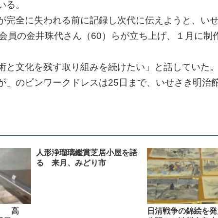
いる。
が完全に失われる前に記録し次代に伝えようと、い
会員の金井珠代さん（60）らが立ち上げ、１月に制
術と文化を残す取り組みを続けたい」と話していた
が」のピンワークドレスは25日まで、いせさき明治
人形浄瑠璃鑑賞芝居小屋を語
る 来月、みどり市
」 高
日清戦争の錦絵を発