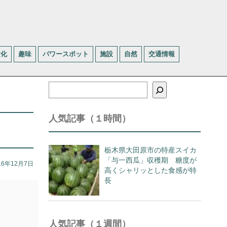
文化
趣味
パワースポット
施設
自然
交通情報
検
索
人気記事（１時間）
栃木県大田原市の特産スイカ
「与一西瓜」収穫期 糖度が
16年12月7日
高くシャリッとした食感が特
長
人気記事（１週間）