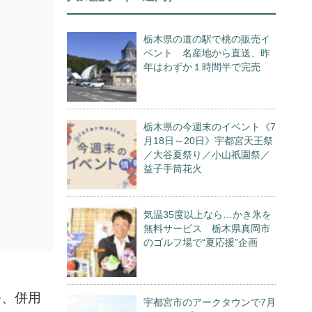
栃木県の道の駅で桃の販売イ
ベント 名産地から直送、昨
年はわずか１時間半で完売
栃木県の今週末のイベント《7
月18日～20日》宇都宮天王祭
／大谷夏祭り／小山祇園祭／
益子手筒花火
気温35度以上なら…かき氷を
無料サービス 栃木県真岡市
のゴルフ場で“夏応援”企画
つ、併用
宇都宮市のアークタウンで7月