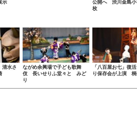
展示
公開へ 渋川金島小
枚
 清水さ
ながめ余興場で子ども歌舞
「八百屋お七」復活
崎
伎 長いせりふ堂々と みど
り保存会が上演 桐
り