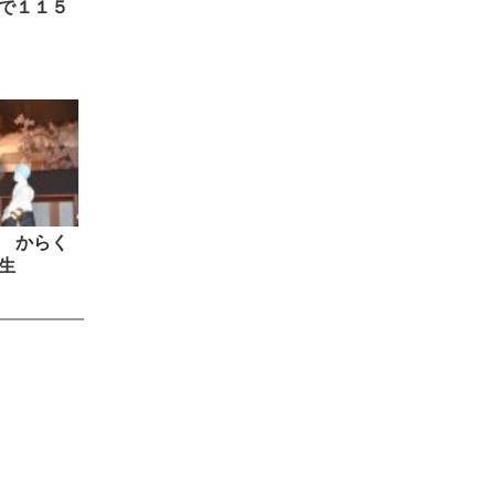
で１１５
 からく
生