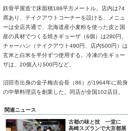
鉄骨平屋造で床面積188平方メートル。店内は74
席あり、テイクアウトコーナーを設ける。メニュ
ーは全店共通で、北海道産小麦粉を使った皮と国
産の具材でつくる焼きギョーザ（6個）は280円。
チャーハン（テイクアウト490円、店内500円）は
玄米と白米を半分ずつ使用する。冷凍の生ギョー
ザは、20個入り500円など。
沼田市出身の金子梅吉会長（86）が1964年に前身
の中華料理店を創業した。同店が全国102店目。
関連ニュース
古都の味と技 一堂に
高崎スズランで大京都展