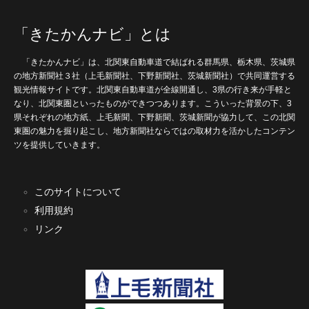
「きたかんナビ」とは
「きたかんナビ」は、北関東自動車道で結ばれる群馬県、栃木県、茨城県
の地方新聞社３社（上毛新聞社、下野新聞社、茨城新聞社）で共同運営する
観光情報サイトです。北関東自動車道が全線開通し、3県の行き来が手軽と
なり、北関東圏といったものができつつあります。こういった背景の下、3
県それぞれの地方紙、上毛新聞、下野新聞、茨城新聞が協力して、この北関
東圏の魅力を掘り起こし、地方新聞社ならではの取材力を活かしたコンテン
ツを提供していきます。
このサイトについて
利用規約
リンク