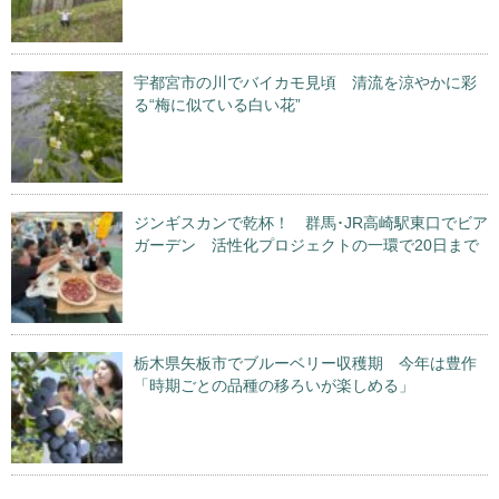
宇都宮市の川でバイカモ見頃 清流を涼やかに彩
る“梅に似ている白い花”
ジンギスカンで乾杯！ 群馬･JR高崎駅東口でビア
ガーデン 活性化プロジェクトの一環で20日まで
栃木県矢板市でブルーベリー収穫期 今年は豊作
「時期ごとの品種の移ろいが楽しめる」