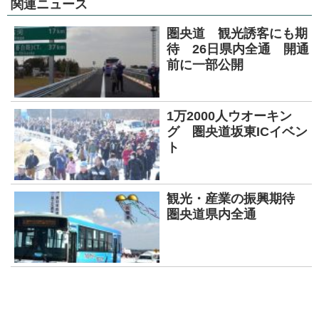
関連ニュース
圏央道 観光誘客にも期
待 26日県内全通 開通
前に一部公開
1万2000人ウオーキン
グ 圏央道坂東ICイベン
ト
観光・産業の振興期待
圏央道県内全通