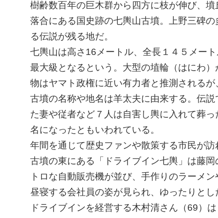
ㅤ樹齢数百年の巨木群から四方に枝が伸び、
落合にある国史跡の七輿山古墳。上野三碑の
る伝説が残る地だ。
ㅤ七輿山は高さ16メートル、全長１４５メー
最大級となるという。大型の埴輪（はにわ）
物はヤマト政権に近い有力者と推測されるが
ㅤ古墳の名称や地名は羊太夫に由来する。伝
た妻や従者など７人は自害し輿に入れて葬っ
名になったともいわれている。
ㅤ年間を通じて歴史ファンや散策する市民が
古墳の東にある「ドライブイン七輿」は藤岡
トロな自動販売機が並び、手作りのラーメン
昼寝する会社員の姿が見られ、ゆったりとし
ㅤドライブインを経営する木村清さん（69）