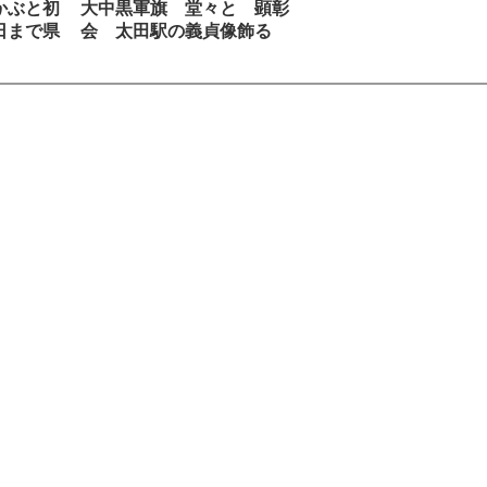
かぶと初
大中黒軍旗 堂々と 顕彰
日まで県
会 太田駅の義貞像飾る