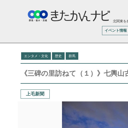
北関東を
イベント情報
エンタメ・文化
歴史
群馬
《三碑の里訪ねて（１）》七輿山
上毛新聞