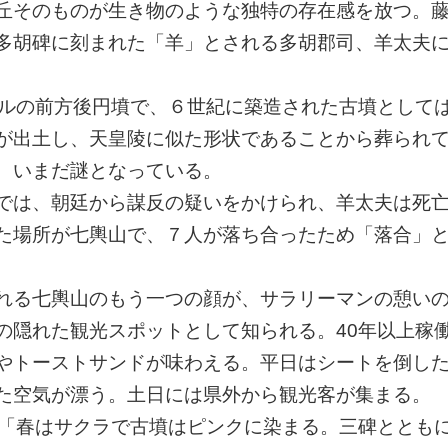
墳丘そのものが生き物のような独特の存在感を放つ。
多胡碑に刻まれた「羊」とされる多胡郡司、羊太夫
トルの前方後円墳で、６世紀に築造された古墳として
が出土し、天皇陵に似た形状であることから葬られ
、いまだ謎となっている。
説では、朝廷から謀反の疑いをかけられ、羊太夫は死
た場所が七輿山で、７人が落ち合ったため「落合」
訪れる七輿山のもう一つの顔が、サラリーマンの憩い
の隠れた観光スポットとして知られる。40年以上稼
やトーストサンドが味わえる。平日はシートを倒し
た空気が漂う。土日には県外から観光客が集まる。
は「春はサクラで古墳はピンクに染まる。三碑ととも