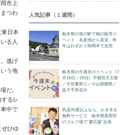
藤岡市上
にまつわ
人気記事（１週間）
は東日本
栃木県の道の駅で桃の販売イ
ベント 名産地から直送、昨
ている人
年はわずか１時間半で完売
亡。逃げ
という地
栃木県の今週末のイベント《7
月18日～20日》宇都宮天王祭
／大谷夏祭り／小山祇園祭／
の場だ。
益子手筒花火
働するレ
た車中で
気温35度以上なら…かき氷を
無料サービス 栃木県真岡市
のゴルフ場で“夏応援”企画
にぜひゆ