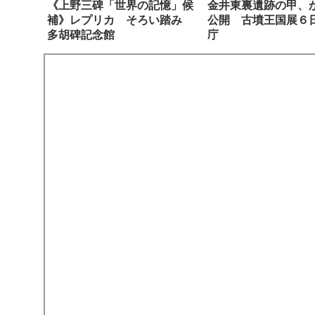
《上野三碑「世界の記憶」候
金井東裏遺跡の甲、
補》レプリカ そろい踏み
公開 古墳王国展６
多胡碑記念館
庁