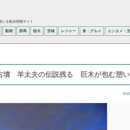
感じる観光情報サイト
動画
群馬
栃木
茨城
レジャー
食・グルメ
エンタメ・
古墳 羊太夫の伝説残る 巨木が包む憩
201