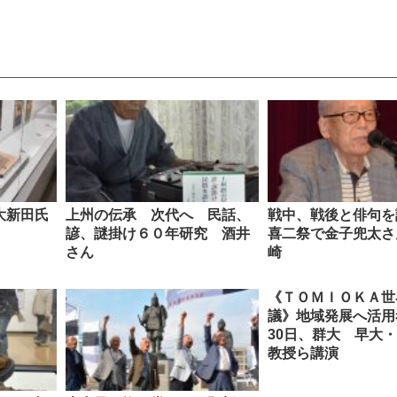
大新田氏
上州の伝承 次代へ 民話、
戦中、戦後と俳句を
諺、謎掛け６０年研究 酒井
喜二祭で金子兜太さ
さん
崎
《ＴＯＭＩＯＫＡ世
議》地域発展へ活
30日、群大 早大
教授ら講演