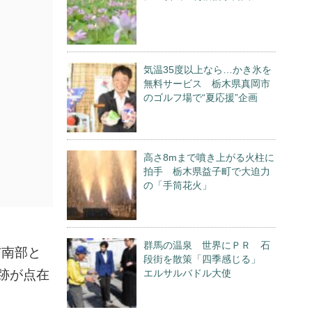
気温35度以上なら…かき氷を
無料サービス 栃木県真岡市
のゴルフ場で“夏応援”企画
高さ8mまで噴き上がる火柱に
拍手 栃木県益子町で大迫力
の「手筒花火」
群馬の温泉 世界にＰＲ 石
市南部と
段街を散策「四季感じる」
跡が点在
エルサルバドル大使