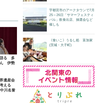
宇都宮市のアークタウンで7月
25～26日「サマーフェスティ
バル」飲食出店、抽選会など
催しも
《食いこ》うるし処 富加家
(茨城・大子町)
語る 多
ん 伊勢
界遺産会
用考える
・中川名誉