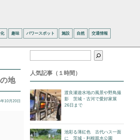
文化
趣味
パワースポット
施設
自然
交通情報
検
索
人気記事（１時間）
いの地
渡良瀬遊水地の風景や野鳥撮
影 茨城・古河で愛好家展
6年10月20日
26日まで
池彩る薄紅色 古代ハス一面
に 茨城・利根親水公園