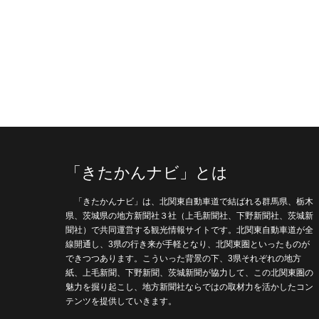
「きたかんナビ」とは
「きたかんナビ」は、北関東自動車道で結ばれる群馬県、栃木
県、茨城県の地方新聞社３社（上毛新聞社、下野新聞社、茨城新
聞社）で共同運営する観光情報サイトです。北関東自動車道が全
線開通し、3県の行き来が手軽となり、北関東圏といったものが
できつつあります。こういった背景の下、3県それぞれの地方
紙、上毛新聞、下野新聞、茨城新聞が協力して、この北関東圏の
魅力を掘り起こし、地方新聞社ならではの取材力を活かしたコン
テンツを提供していきます。