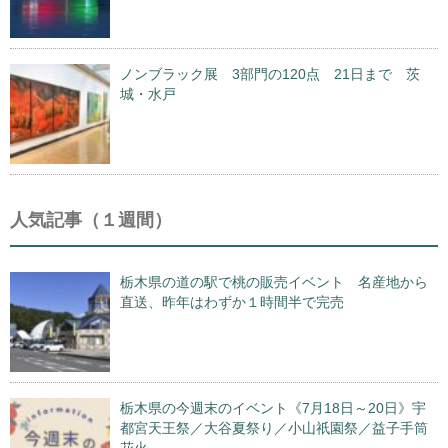
ノンブラック展 3部門の120点 21日まで 茨
城・水戸
人気記事（１週間）
栃木県の道の駅で桃の販売イベント 名産地から
直送、昨年はわずか１時間半で完売
栃木県の今週末のイベント《7月18日～20日》宇
都宮天王祭／大谷夏祭り／小山祇園祭／益子手筒