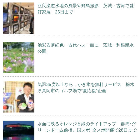
渡良瀬遊水地の風景や野鳥撮影 茨城・古河で愛
好家展 26日まで
池彩る薄紅色 古代ハス一面に 茨城・利根親水
公園
気温35度以上なら…かき氷を無料サービス 栃木
県真岡市のゴルフ場で“夏応援”企画
水面に映るオレンジと緑のライトアップ 群馬･グ
リーンドーム前橋、国スポ･全スポ開催で28日まで